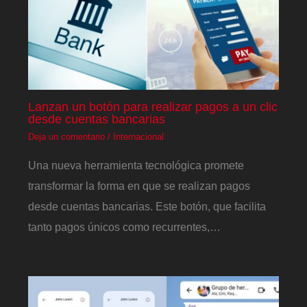
Lanzan un botón para realizar pagos a un clic
desde cuentas bancarias
Deja un comentario
/
Internacional
Una nueva herramienta tecnológica promete
transformar la forma en que se realizan pagos
desde cuentas bancarias. Este botón, que facilita
tanto pagos únicos como recurrentes,…