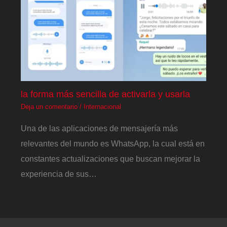
la forma más sencilla de activarla y usarla
Deja un comentario
/
Internacional
Una de las aplicaciones de mensajería más
relevantes del mundo es WhatsApp, la cual está en
constantes actualizaciones que buscan mejorar la
experiencia de sus…