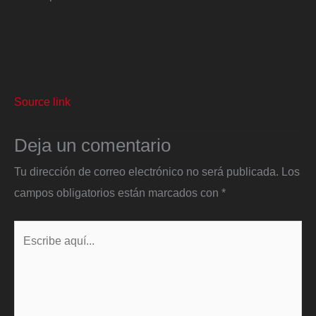
Source link
Deja un comentario
Tu dirección de correo electrónico no será publicada.
Los
campos obligatorios están marcados con
*
Escribe
aquí...