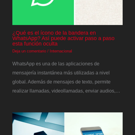
¿Qué es el ícono de la bandera en
WhatsApp? Así puede activar paso a paso
esta función oculta
Deja un comentario
/
Internacional
WhatsApp es una de las aplicaciones de
mensajería instantánea más utilizadas a nivel
global. Además de mensajes de texto, permite
realizar llamadas, videollamadas, enviar audios,…