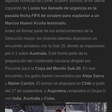
algunas nóminas de Lionel Scaloni. Incluso, el ex lateral
izquierdo de
Lanús fue llamado de urgencia en la
pasada fecha FIFA de octubre para suplantar a un
Marcos
Huevo
Acuña lesionado
.
Antes de formar parte de los entrenamientos de la
Selección mayor, los jóvenes talentos disputaron un
encuentro amistoso con la Sub 20, donde se impusieron
por 2-1 sobre
Australia
. Este formó parte de la
preparación del combinado nacional dirigido por
Placente para la
Copa del Mundo Sub-20
. En ese
encuentro, los goles fueron convertidos por
Alejo Sarco
y
Maher Carrizo
. El torneo se disputará en
Chile
a partir
del 27 de septiembre, y
Argentina
compartirá el Grupo D
con
Italia
,
Australia
y
Cuba
.