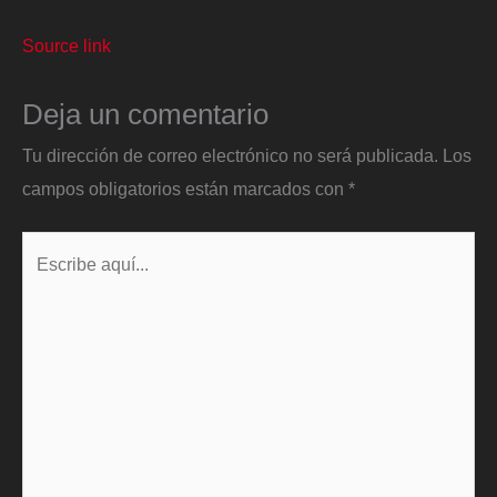
Source link
Deja un comentario
Tu dirección de correo electrónico no será publicada.
Los
campos obligatorios están marcados con
*
Escribe
aquí...