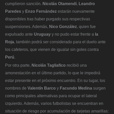
cumplieron sanción.
Nicolás Otamendi
,
Leandro
Paredes
y
Enzo Fernández
estarán nuevamente
disponibles tras haber purgado sus respectivas
suspensiones. Además,
Nico González
, quien fue
expulsado ante
Uruguay
y no pudo estar frente a
la
Roja
, también podrá ser considerado para el duelo ante
los cafeteros, que vienen de igualar sin goles contra
Perú
.
Por otra parte,
Nicolás Tagliafico
recibió una
amonestación en el último partido, lo que le impedirá
estar presente en el próximo encuentro. En su lugar, los
nombres de
Valentín Barco
y
Facundo Medina
surgen
como principales alternativas para ocupar el lateral
izquierdo. Además, varios futbolistas se encuentran en
situación de riesgo por acumulación de tarjetas amarillas: