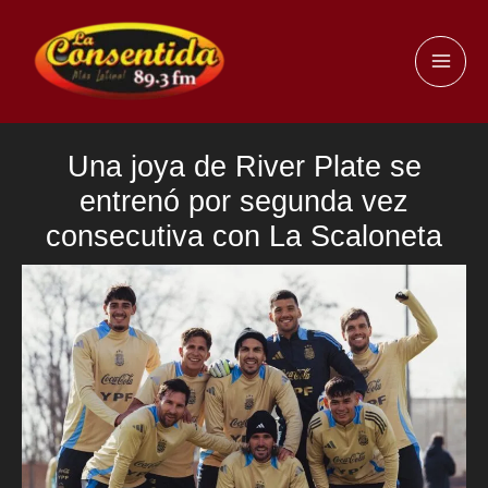
Ir
al
MAI
contenido
ME
Una joya de River Plate se
entrenó por segunda vez
consecutiva con La Scaloneta