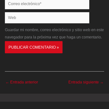
Correo
electrónico*
Web
Guardar mi nombre, correo electrónico y sitio web en este
navegador para la próxima vez que haga un comentario.
←
Entrada anterior
Entrada siguiente
→