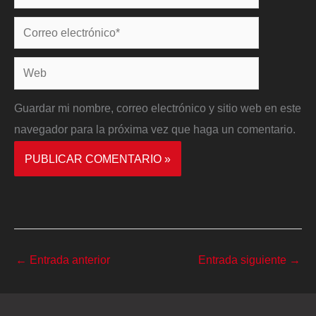
Correo
electrónico*
Web
Guardar mi nombre, correo electrónico y sitio web en este
navegador para la próxima vez que haga un comentario.
←
Entrada anterior
Entrada siguiente
→