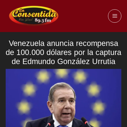
Ir
al
MAI
contenido
ME
Venezuela anuncia recompensa
de 100.000 dólares por la captura
de Edmundo González Urrutia