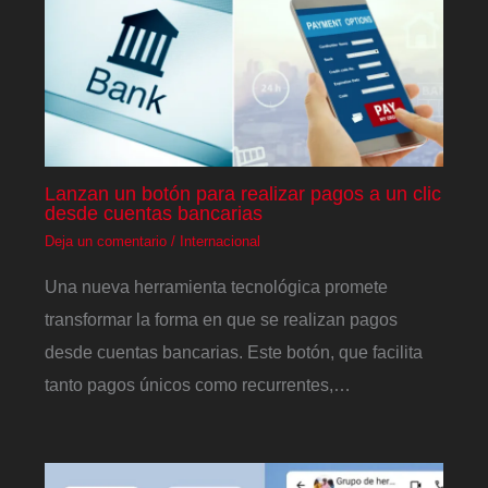
Lanzan un botón para realizar pagos a un clic
desde cuentas bancarias
Deja un comentario
/
Internacional
Una nueva herramienta tecnológica promete
transformar la forma en que se realizan pagos
desde cuentas bancarias. Este botón, que facilita
tanto pagos únicos como recurrentes,…