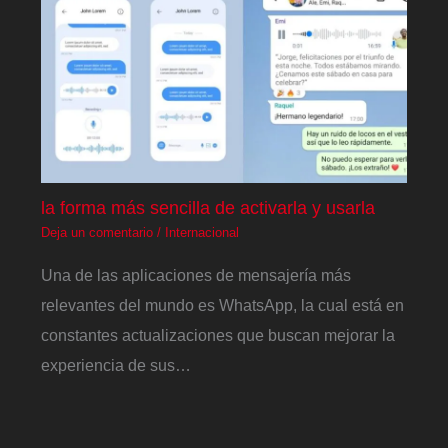
la forma más sencilla de activarla y usarla
Deja un comentario
/
Internacional
Una de las aplicaciones de mensajería más
relevantes del mundo es WhatsApp, la cual está en
constantes actualizaciones que buscan mejorar la
experiencia de sus…