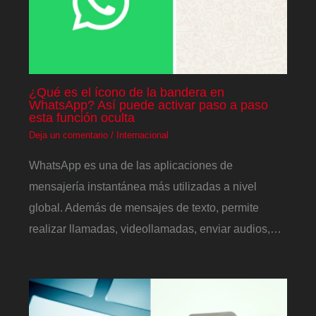
¿Qué es el ícono de la bandera en
WhatsApp? Así puede activar paso a paso
esta función oculta
Deja un comentario
/
Internacional
WhatsApp es una de las aplicaciones de
mensajería instantánea más utilizadas a nivel
global. Además de mensajes de texto, permite
realizar llamadas, videollamadas, enviar audios,…