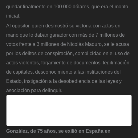
quedar finalmente en 100.000 dólares, que era el monto
inicial.
Al opositor, quien desmostró su victoria con actas en
mano que lo daban ganador con más de 7 millones de
votos frente a 3 millones de Nicolás Maduro, se le acusa
por los delitos de conspiración, complicidad en el uso de
actos violentos, forjamiento de documentos, legitimación
de capitales, desconocimiento a las instituciones del
Estado, instigación a la desobediencia de las leyes y
asociación para delinquir.
”
data-instgrm-version=”14″
>
González, de 75 años, se exilió en España en