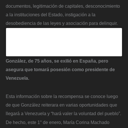
documentos, legitimación de capitales, desconocimiento
a la instituciones del Estado, instigación a la
desobediencia de las leyes y asociación para delinquir.
”
data-instgrm-version=”14″
>
González, de 75 años, se exilió en España, pero
asegura que tomará posesión como presidente de
Venezuela.
Esta información sobre la recompensa se conoce luego
de que González reiterara en varias oportunidades que
llegará a Venezuela y “hará valer la voluntad del pueblo”.
De hecho, este 1° de enero, María Corina Machado