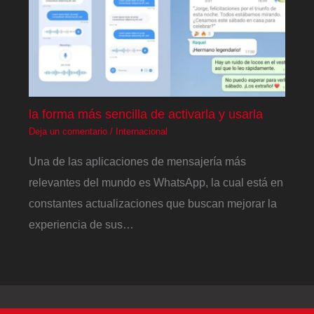
la forma más sencilla de activarla y usarla
Deja un comentario
/
Internacional
Una de las aplicaciones de mensajería más
relevantes del mundo es WhatsApp, la cual está en
constantes actualizaciones que buscan mejorar la
experiencia de sus…