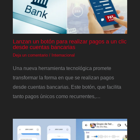
Lanzan un botón para realizar pagos a un clic
desde cuentas bancarias
Deja un comentario
/
Internacional
Una nueva herramienta tecnológica promete
transformar la forma en que se realizan pagos
desde cuentas bancarias. Este botón, que facilita
tanto pagos únicos como recurrentes,…