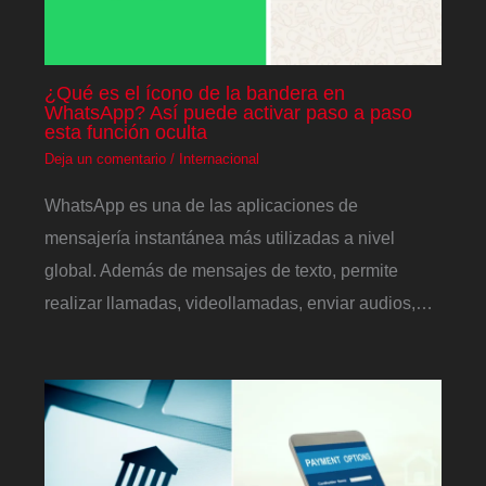
¿Qué es el ícono de la bandera en
WhatsApp? Así puede activar paso a paso
esta función oculta
Deja un comentario
/
Internacional
WhatsApp es una de las aplicaciones de
mensajería instantánea más utilizadas a nivel
global. Además de mensajes de texto, permite
realizar llamadas, videollamadas, enviar audios,…