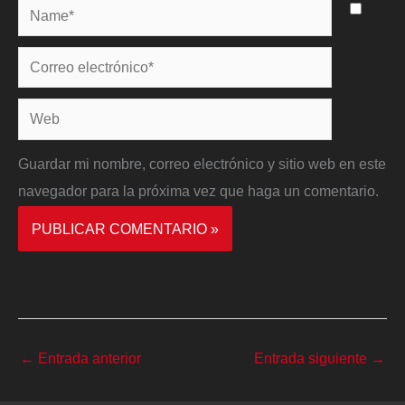
Name*
Correo
electrónico*
Web
Guardar mi nombre, correo electrónico y sitio web en este
navegador para la próxima vez que haga un comentario.
←
Entrada anterior
Entrada siguiente
→