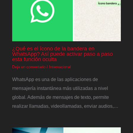
¿Qué es el ícono de la bandera en
WhatsApp? Así puede activar paso a paso
esta función oculta
Deja un comentario
/
Internacional
WhatsApp es una de las aplicaciones de
mensajería instantánea más utilizadas a nivel
global. Además de mensajes de texto, permite
realizar llamadas, videollamadas, enviar audios,…