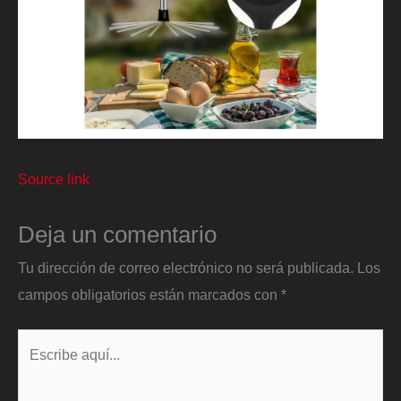
Source link
Deja un comentario
Tu dirección de correo electrónico no será publicada.
Los
campos obligatorios están marcados con
*
Escribe
aquí...