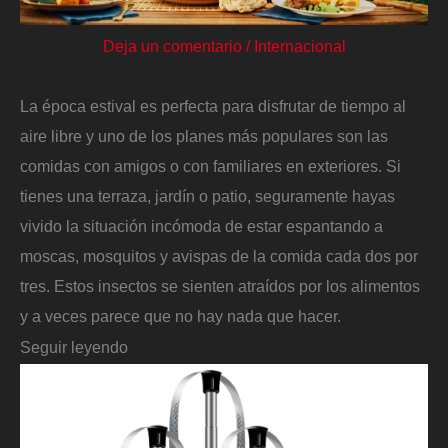
Deja un comentario
/
Internacional
La época estival es perfecta para disfrutar de tiempo al
aire libre y uno de los planes más populares son las
comidas con amigos o con familiares en exteriores. Si
tienes una terraza, jardín o patio, seguramente hayas
vivido la situación incómoda de estar espantando a
moscas, mosquitos y avispas de la comida cada dos por
tres. Estos insectos se sienten atraídos por los alimentos
y a veces parece que no hay nada que hacer.
Seguir leyendo