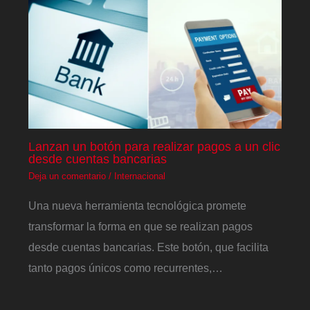
Lanzan un botón para realizar pagos a un clic
desde cuentas bancarias
Deja un comentario
/
Internacional
Una nueva herramienta tecnológica promete
transformar la forma en que se realizan pagos
desde cuentas bancarias. Este botón, que facilita
tanto pagos únicos como recurrentes,…