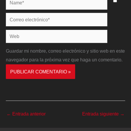
Name*
Correo
electrónico*
Web
Guardar mi nombre, correo electrónico y sitio web en este
navegador para la próxima vez que haga un comentario.
←
Entrada anterior
Entrada siguiente
→