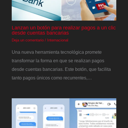
Lanzan un botón para realizar pagos a un clic
desde cuentas bancarias
Deja un comentario
/
Internacional
Una nueva herramienta tecnológica promete
transformar la forma en que se realizan pagos
desde cuentas bancarias. Este botón, que facilita
tanto pagos únicos como recurrentes,…