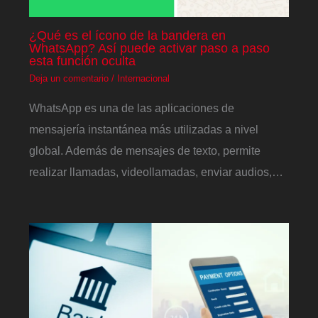
¿Qué es el ícono de la bandera en
WhatsApp? Así puede activar paso a paso
esta función oculta
Deja un comentario
/
Internacional
WhatsApp es una de las aplicaciones de
mensajería instantánea más utilizadas a nivel
global. Además de mensajes de texto, permite
realizar llamadas, videollamadas, enviar audios,…