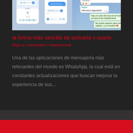
la forma más sencilla de activarla y usarla
Deja un comentario
/
Internacional
Una de las aplicaciones de mensajería más
relevantes del mundo es WhatsApp, la cual está en
constantes actualizaciones que buscan mejorar la
experiencia de sus…