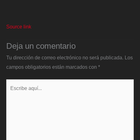
Source link
Deja un comentario
Tu dirección de correo electrónico no será publicada.
Los
campos obligatorios están marcados con
*
Escribe
aquí...