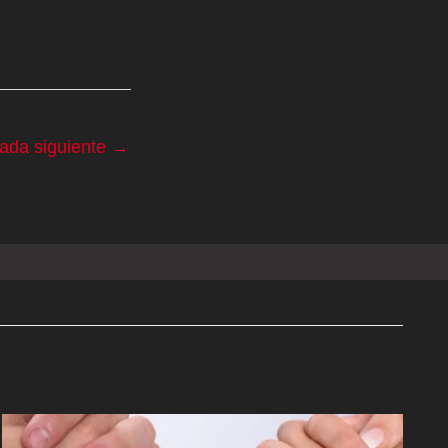
rada siguiente
→