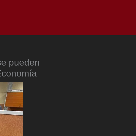
as
Top
Redes
Pauta
Privacy Policy
 se pueden
 Economía