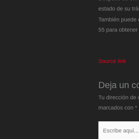
estado de su trá
También puede c
55 para obtener 
Source link
Deja un c
Tu dirección de 
marcados con
*
Escribe
aquí...