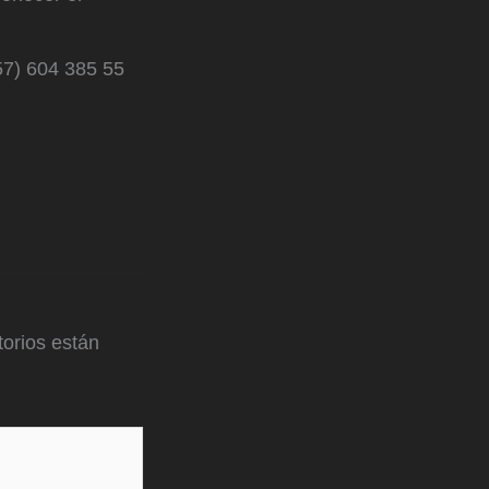
57) 604 385 55
orios están