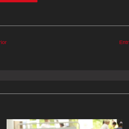
ior
Ent