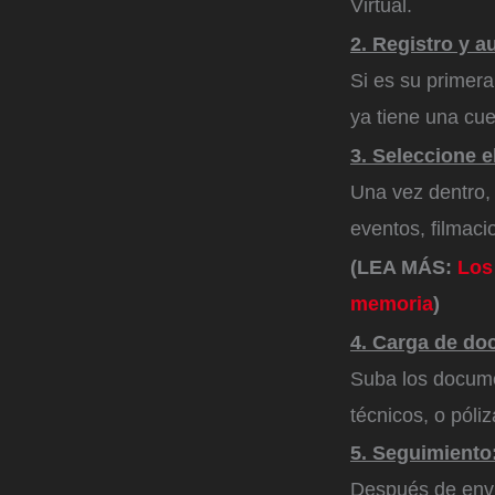
Virtual.
2. Registro y a
Si es su primera
ya tiene una cue
3. Seleccione e
Una vez dentro, 
eventos, filmaci
(LEA MÁS:
Los
memoria
)
4. Carga de do
Suba los docume
técnicos, o póli
5. Seguimiento
Después de envia