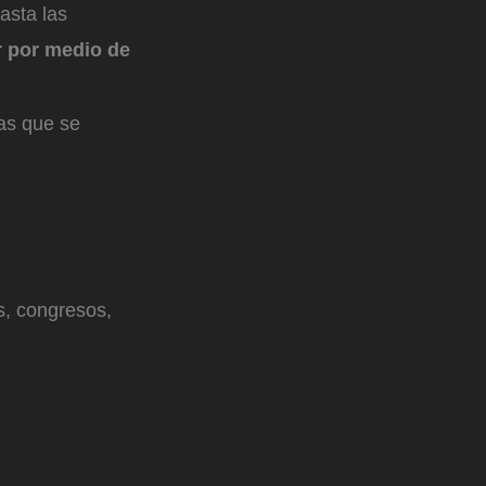
asta las
r por medio de
eas que se
es, congresos,