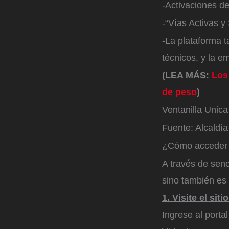
-Activaciones d
-“Vías Activas y
-La plataforma 
técnicos, y la e
(LEA MÁS:
Los
de peso
)
Ventanilla Unica
Fuente: Alcaldía
¿Cómo acceder a
A través de senc
sino también es
1. Visite el sitio
Ingrese al porta