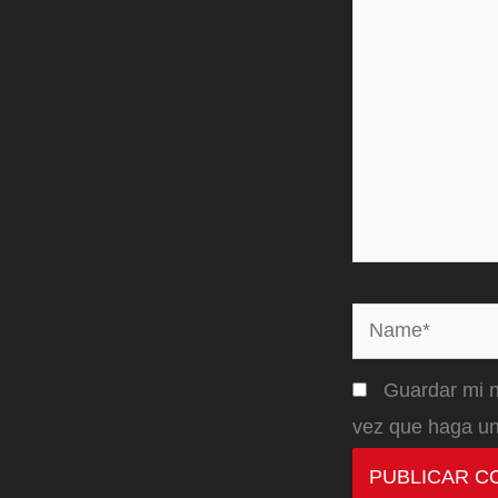
Name*
Guardar mi n
vez que haga un