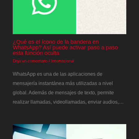
¿Qué es el ícono de la bandera en
WhatsApp? Así puede activar paso a paso
esta función oculta
Deja un comentario
/
Internacional
WhatsApp es una de las aplicaciones de
mensajería instantánea más utilizadas a nivel
global. Además de mensajes de texto, permite
realizar llamadas, videollamadas, enviar audios,…