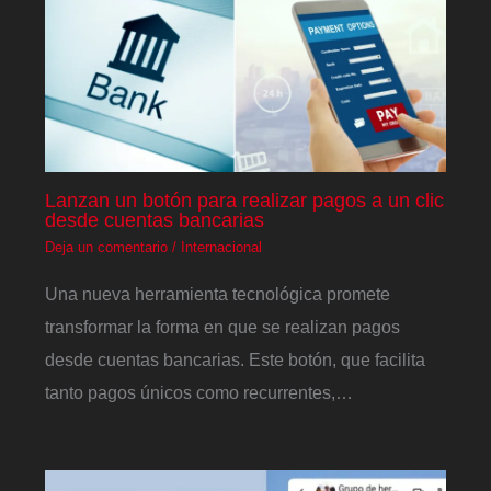
Lanzan un botón para realizar pagos a un clic
desde cuentas bancarias
Deja un comentario
/
Internacional
Una nueva herramienta tecnológica promete
transformar la forma en que se realizan pagos
desde cuentas bancarias. Este botón, que facilita
tanto pagos únicos como recurrentes,…