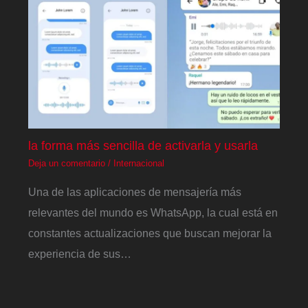
la forma más sencilla de activarla y usarla
Deja un comentario
/
Internacional
Una de las aplicaciones de mensajería más
relevantes del mundo es WhatsApp, la cual está en
constantes actualizaciones que buscan mejorar la
experiencia de sus…