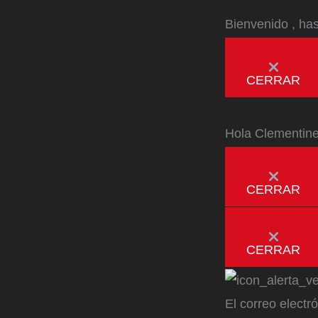
Bienvenido
, ha
CERRAR
Hola
Clementin
CERRAR
CERRAR
El correo electr