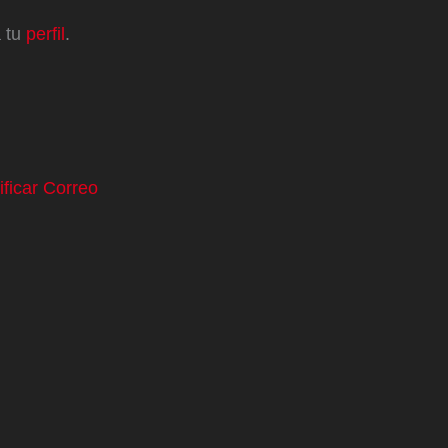
a tu
perfil
.
ificar Correo