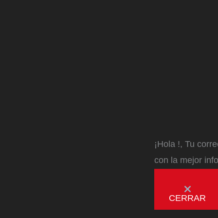
¡Hola
!, Tu corr
con la mejor inf
CERRAR