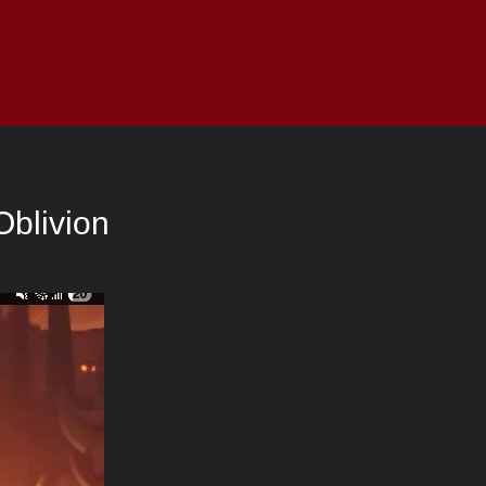
as
Top
Redes
Pauta
Privacy Policy
Oblivion