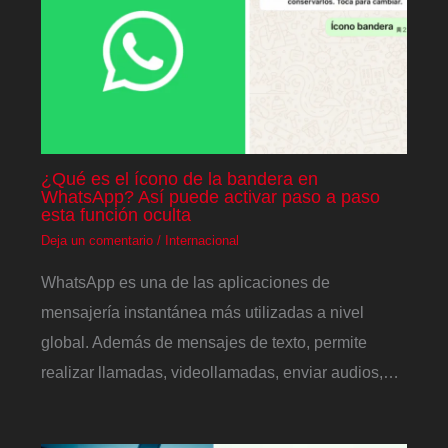
¿Qué es el ícono de la bandera en
WhatsApp? Así puede activar paso a paso
esta función oculta
Deja un comentario
/
Internacional
WhatsApp es una de las aplicaciones de
mensajería instantánea más utilizadas a nivel
global. Además de mensajes de texto, permite
realizar llamadas, videollamadas, enviar audios,…