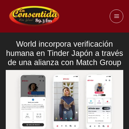
Ir
al
MAI
contenido
ME
World incorpora verificación
humana en Tinder Japón a través
de una alianza con Match Group