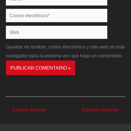
Correo
electrónico*
Web
Guardar mi nombre, correo electrónico y sitio web en este
navegador para la próxima vez que haga un comentario.
←
Entrada anterior
Entrada siguiente
→