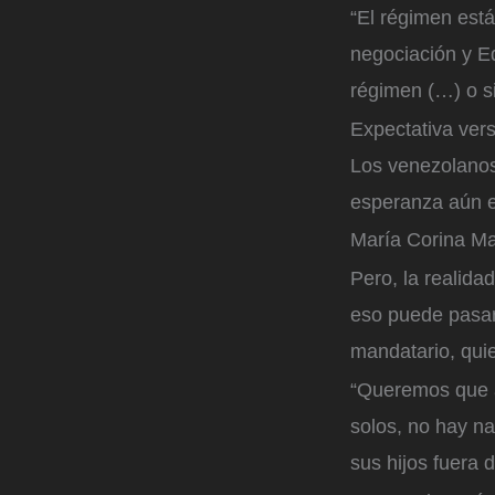
“El régimen está
negociación y E
régimen (…) o si
Expectativa ver
Los venezolanos
esperanza aún e
María Corina M
Pero, la realid
eso puede pasar,
mandatario, qui
“Queremos que 
solos, no hay na
sus hijos fuera d