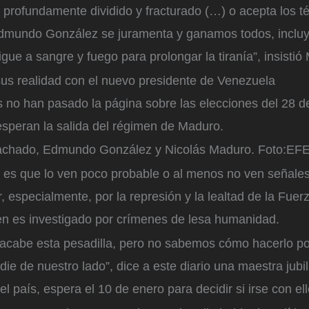
 profundamente dividido y fracturado (…) o acepta los 
dmundo González se juramenta y ganamos todos, incluy
gue a sangre y fuego para prolongar la tiranía”, insisti
sus realidad con el nuevo presidente de Venezuela
 no han pasado la página sobre las elecciones del 28 de
speran la salida del régimen de Maduro.
achado, Edmundo González y Nicolás Maduro.
Foto:
EFE
ad es que lo ven poco probable o al menos no ven señale
 especialmente, por la represión y la lealtad de la Fue
en es investigado por crímenes de lesa humanidad.
acabe esta pesadilla, pero no sabemos cómo hacerlo p
die de nuestro lado”, dice a este diario una maestra jubi
el país, espera el 10 de enero para decidir si irse con el