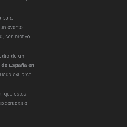
a para
 un evento
d, con motivo
edio de un
a de España en
uego exiliarse
al que éstos
nesperadas o