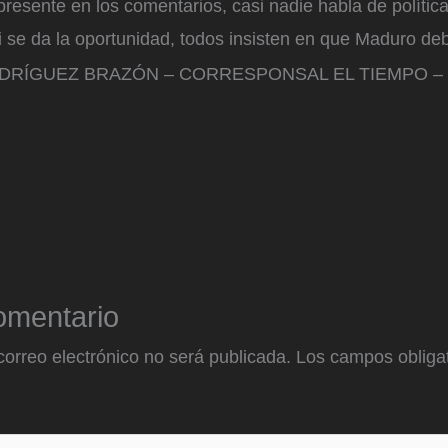
presente en los comentarios, casi nadie habla de política
i se da la oportunidad, todos insisten en que Maduro de
ODRÍGUEZ BRAZÓN – CORRESPONSAL EL TIEMPO –
omentario
correo electrónico no será publicada.
Los campos obligat