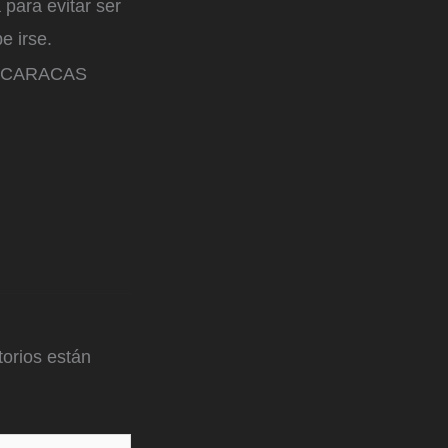
 para evitar ser
be irse.
 CARACAS
orios están