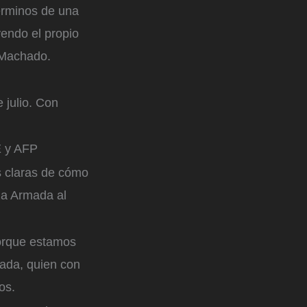
términos de una
endo el propio
ó Machado.
 julio. Con
 y AFP
s claras de cómo
rza Armada al
orque estamos
lada, quien con
los.