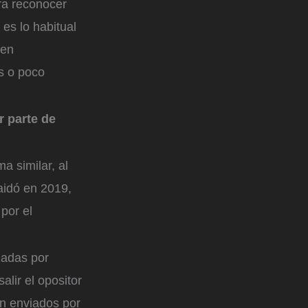
ara reconocer
 es lo habitual
nen
s o poco
 parte de
a similar, al
aidó en 2019,
por el
zadas por
alir el opositor
on enviados por