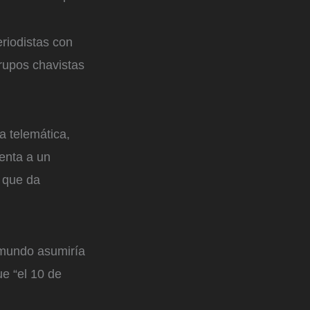
riodistas con
grupos chavistas
a telemática,
enta a un
y que da
dmundo asumiría
ue “el 10 de