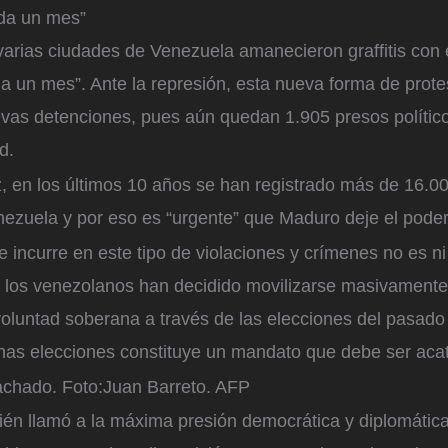
da un mes”
varias ciudades de Venezuela amanecieron graffitis con
a un mes”. Ante la represión, esta nueva forma de prote
vas detenciones, pues aún quedan 1.905 presos políticos
d.
 en los últimos 10 años se han registrado más de 16.0
nezuela y por eso es “urgente” que Maduro deje el poder
 incurre en este tipo de violaciones y crímenes no es ni
 los venezolanos han decidido movilizarse masivamente p
luntad soberana a través de las elecciones del pasado 2
chas elecciones constituye un mandato que debe ser acat
achado.
Foto:
Juan Barreto. AFP
ién llamó a la máxima presión democrática y diplomátic