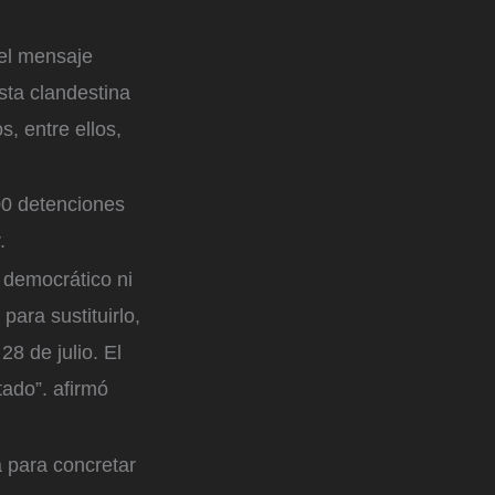
 el mensaje
sta clandestina
, entre ellos,
00 detenciones
.
 democrático ni
ara sustituirlo,
8 de julio. El
ado”. afirmó
a para concretar