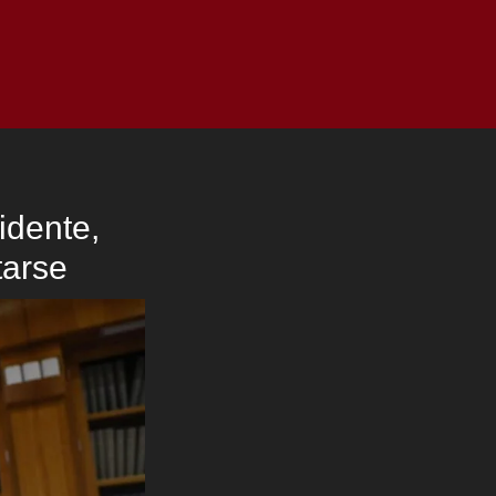
as
Top
Redes
Pauta
Privacy Policy
idente,
arse