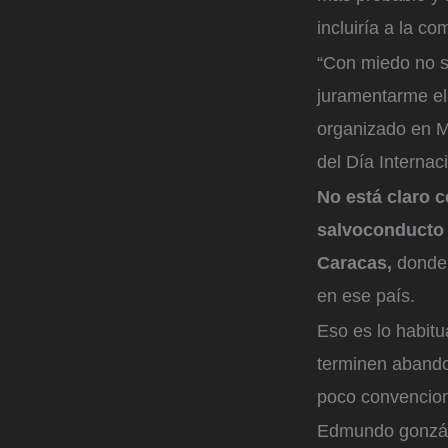
incluiría a la c
“Con miedo no se
juramentarme el
organizado en M
del Día Interna
No está claro 
salvoconducto 
Caracas,
donde 
en ese país.
Eso es lo habitu
terminen abando
poco convencion
Edmundo gonzá