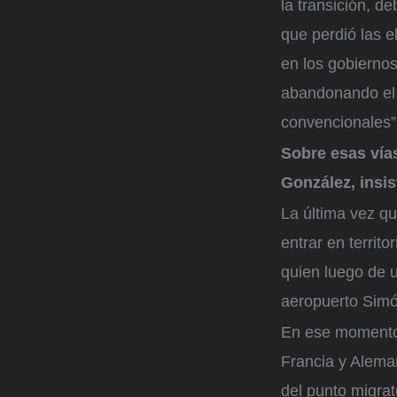
la transición, d
que perdió las e
en los gobiernos
abandonando el 
convencionales”
Sobre esas vía
González, insis
La última vez qu
entrar en territ
quien luego de 
aeropuerto Simón
En ese momento 
Francia y Aleman
del punto migra