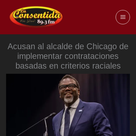
Ir
al
MAI
contenido
ME
Acusan al alcalde de Chicago de
implementar contrataciones
basadas en criterios raciales