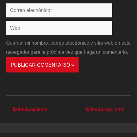
Correo
electrónico*
Web
Guardar mi nombre, correo electrónico y sitio web en este
navegador para la próxima vez que haga un comentario.
←
Entrada anterior
Entrada siguiente
→