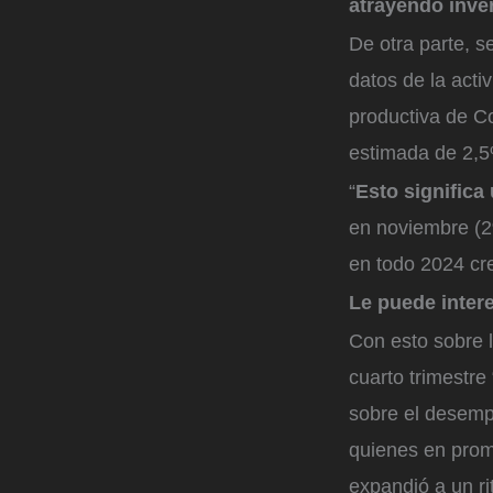
atrayendo inver
De otra parte, s
datos de la acti
productiva de C
estimada de 2,
“
Esto significa
en noviembre (2
en todo 2024 cre
Le puede inter
Con esto sobre l
cuarto trimestre
sobre el desemp
quienes en prome
expandió a un r