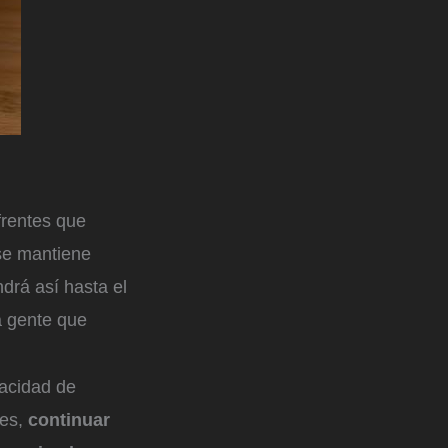
frentes que
 se mantiene
drá así hasta el
a gente que
pacidad de
es,
continuar