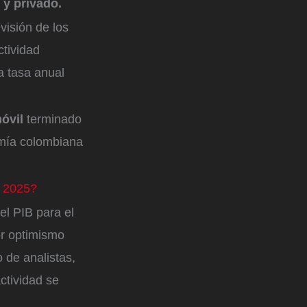
 y privado.
visión de los
ctividad
a tasa anual
móvil
terminado
omía colombiana
a 2025?
el PIB para el
or optimismo
 de analistas,
ctividad se