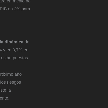
uará en medio de
l PIB en 2% para
 la dinámica
de
1% y en 3,7% en
s están puestas
 próximo año
los riesgos
ste la
ente.