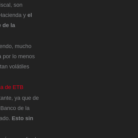
iscal, son
 Hacienda y
el
 de la
ciendo, mucho
va por lo menos
an volátiles
ia de ETB
tante, ya que de
 Banco de la
rado.
Esto sin