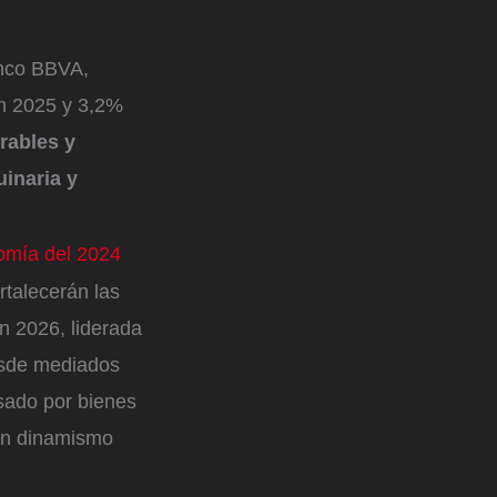
anco BBVA,
en 2025 y 3,2%
ables y
uinaria y
nomía del 2024
rtalecerán las
n 2026, liderada
desde mediados
sado por bienes
rán dinamismo