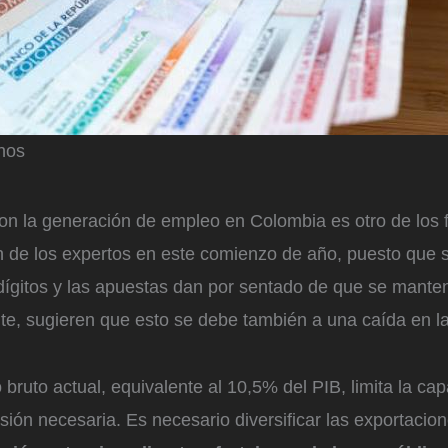
nos
on la generación de empleo en Colombia es otro de los 
ón de los expertos en este comienzo de año, puesto que
dígitos y las apuestas dan por sentado de que se manten
te, sugieren que esto se debe también a una caída en l
o bruto actual, equivalente al 10,5% del PIB, limita la ca
ersión necesaria. Es necesario diversificar las exportacion