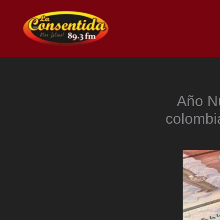
Ir
al
contenido
Año N
colombia