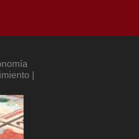
as
Top
Redes
Pauta
Privacy Policy
onomía
imiento |