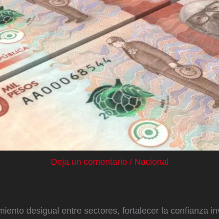
Deja un comentario
/
Nacional
miento desigual entre sectores, fortalecer la confianza in