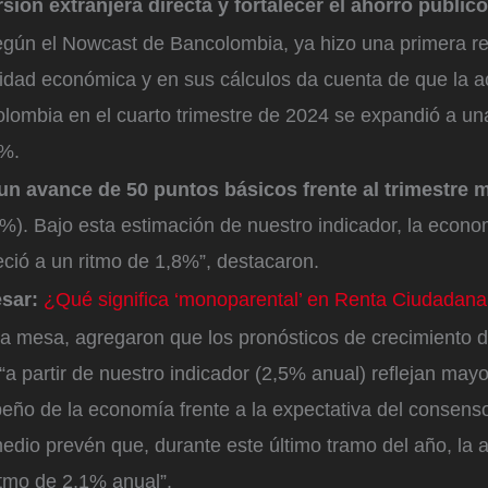
sión extranjera directa y fortalecer el ahorro público
egún el Nowcast de Bancolombia, ya hizo una primera re
vidad económica y en sus cálculos da cuenta de que la a
olombia en el cuarto trimestre de 2024 se expandió a un
5%.
 un avance de 50 puntos básicos frente al trimestre 
%). Bajo esta estimación de nuestro indicador, la econ
ció a un ritmo de 1,8%”, destacaron.
esar:
¿Qué significa ‘monoparental’ en Renta Ciudadan
a mesa, agregaron que los pronósticos de crecimiento d
 “a partir de nuestro indicador (2,5% anual) reflejan may
eño de la economía frente a la expectativa del consenso
dio prevén que, durante este último tramo del año, la a
itmo de 2,1% anual”.