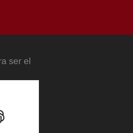
as
Top
Redes
Pauta
Privacy Policy
a ser el