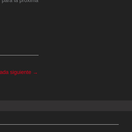
 para la próxima
rada siguiente
→