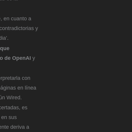
e, en cuanto a
ontradictorias y
ia’.
 que
nto de OpenAI
y
rpretarla con
páginas en línea
gún Wired.
certadas, es
 en sus
ente deriva a