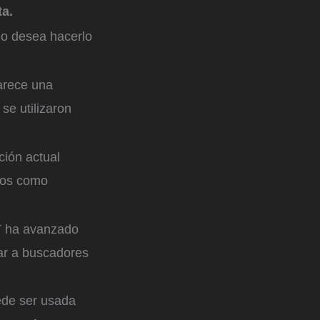
ta.
no desea hacerlo
arece una
 se utilizaron
ción actual
ntos como
T ha avanzado
ar a buscadores
ede ser usada