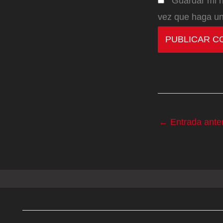
Guardar mi n
vez que haga un
←
Entrada anter