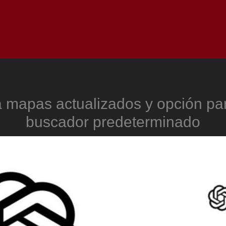
Inicio
Notici
 mapas actualizados y opción par
buscador predeterminado