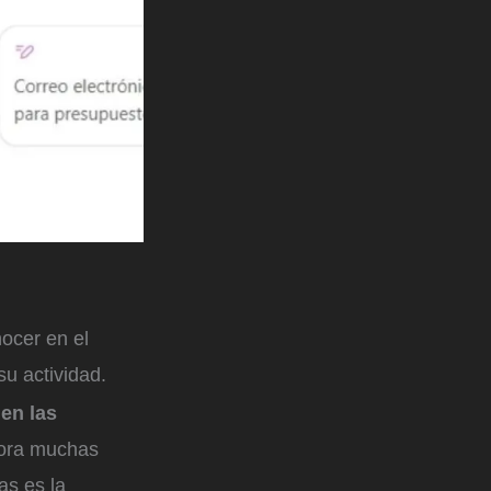
nocer en el
u actividad.
 en las
hora muchas
as es la