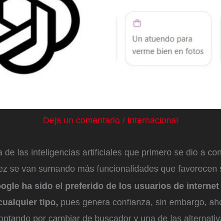
Deja un comentario
/
Internacional
 de las inteligencias artificiales que primero se dio a co
z se van sumando más funcionalidades que favorecen s
gle ha sido el preferido de los usuarios de internet
ualquier tipo,
pues genera confianza, sin embargo, a
optando por cambiar de buscador y una de las alternativ