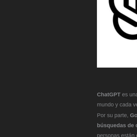
ChatGPT
es una
mundo y cada ve
Por su parte,
Goo
búsquedas de c
personas están 