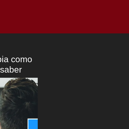
as
Top
Redes
Pauta
Privacy Policy
bia como
 saber