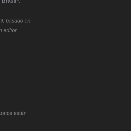
 Brasil”.
ial, basado en
 editor.
orios están