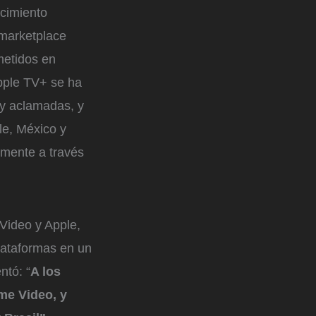
ocimiento
 marketplace
metidos en
Apple TV+ se ha
 y aclamadas, y
le, México y
amente a través
Video y Apple,
lataformas en un
ntó: “
A los
me Video, y