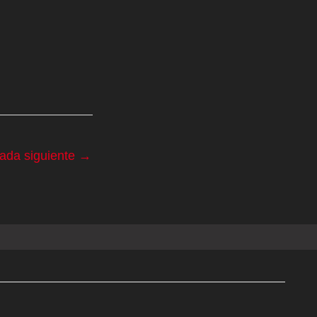
rada siguiente
→