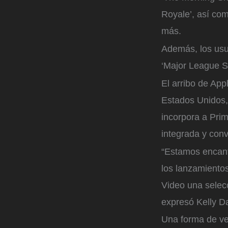
Royale’, así com
más.
Además, los usua
‘Major League So
El arribo de Ap
Estados Unidos,
incorpora a Pri
integrada y con
“Estamos encant
los lanzamientos
Video una selecc
expresó Kelly Da
Una forma de ver