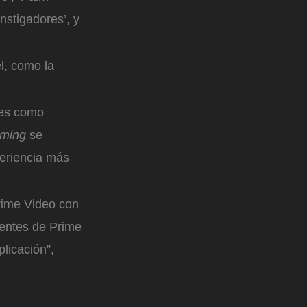
nstigadores’, y
l, como la
ses como
aming
se
periencia más
rime Video con
ientes de Prime
licación”,