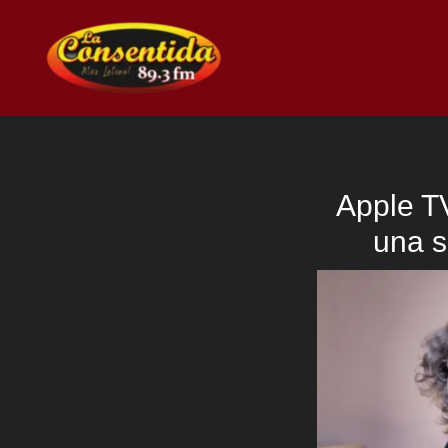
Ir
al
contenido
Apple T
una s