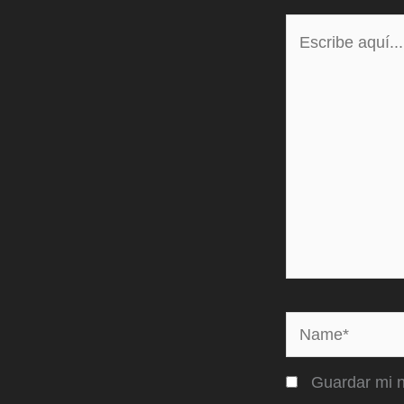
Escribe
aquí...
Name*
Guardar mi n