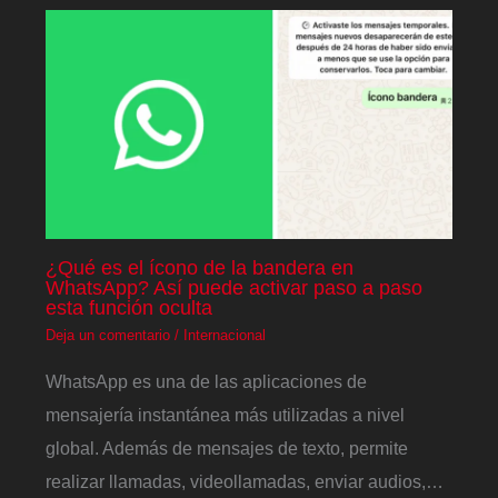
¿Qué es el ícono de la bandera en
WhatsApp? Así puede activar paso a paso
esta función oculta
Deja un comentario
/
Internacional
WhatsApp es una de las aplicaciones de
mensajería instantánea más utilizadas a nivel
global. Además de mensajes de texto, permite
realizar llamadas, videollamadas, enviar audios,…