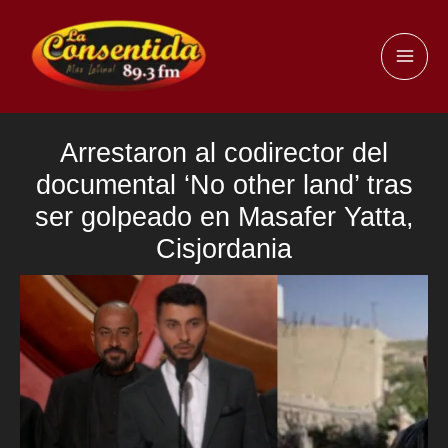
Ir
al
MAI
contenido
ME
Arrestaron al codirector del
documental ‘No other land’ tras
ser golpeado en Masafer Yatta,
Cisjordania