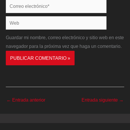
Correo
electrónico*
Web
Guardar mi nombre, correo electrónico y sitio web en este
navegador para la próxima vez que haga un comentario.
←
Entrada anterior
Entrada siguiente
→