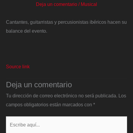
Deja un comentario
/
Musical
Cantantes, guitarristas y percusionistas ibéricos hacen su
balance del evento.
Source link
Deja un comentario
Tu dirección de correo electrónico no será publicada.
Los
campos obligatorios están marcados con
*
Escribe
aquí...