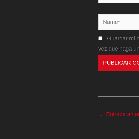
Name*
Guardar mi n
vez que haga un
←
Entrada anter