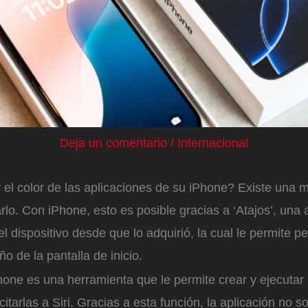
Deja un comentario
/
Internacional
l color de las aplicaciones de su iPhone? Existe una m
arlo. Con iPhone, esto es posible gracias a ‘Atajos’, una 
el dispositivo desde que lo adquirió, la cual le permite pe
ño de la pantalla de inicio.
hone es una herramienta que le permite crear y ejecutar
citarlas a Siri. Gracias a esta función, la aplicación no s