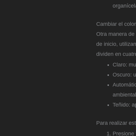
organícel
Cambiar el color
Otra manera de c
de inicio, utili
dividen en cuatro
Claro: mu
Oscuro: u
Automátic
ambiental
Teñido: a
Para realizar es
Presione 