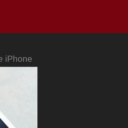
as
Top
Redes
Pauta
Privacy Policy
de iPhone