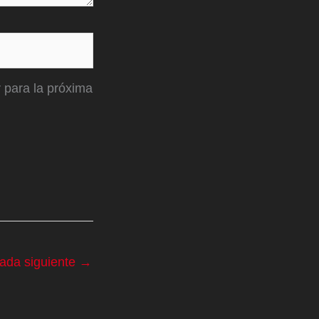
 para la próxima
rada siguiente
→