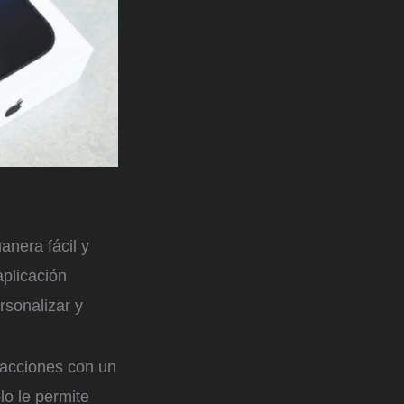
anera fácil y
aplicación
rsonalizar y
 acciones con un
olo le permite