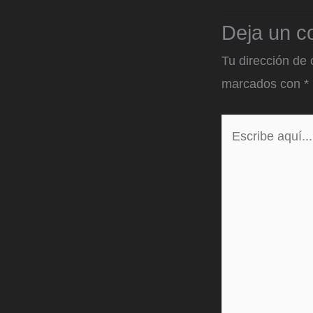
Deja un c
Tu dirección de 
marcados con
*
Escribe
aquí...