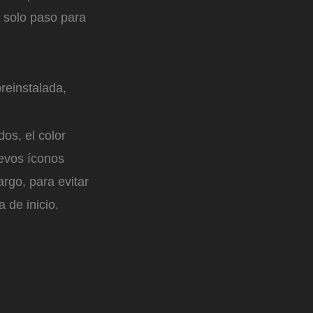
n solo paso para
reinstalada,
os, el color
uevos íconos
rgo, para evitar
a de inicio.