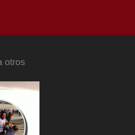
as
Top
Redes
Pauta
Privacy Policy
a otros