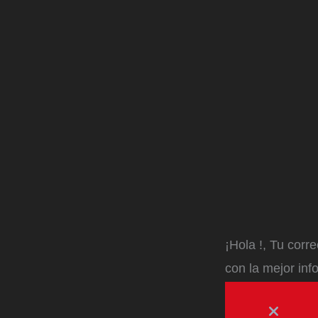
¡Hola
!, Tu corr
con la mejor inf