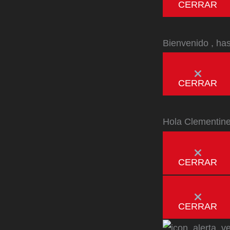
CERRAR
Bienvenido
, ha
CERRAR
Hola
Clementin
CERRAR
CERRAR