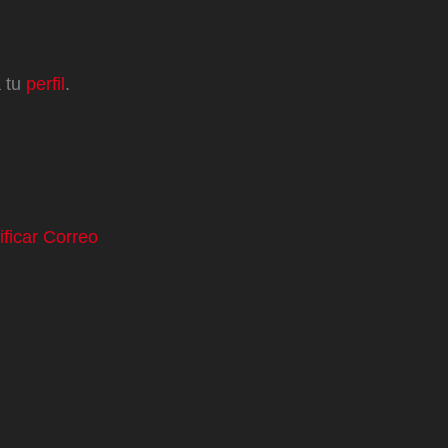
a tu
perfil
.
ificar Correo