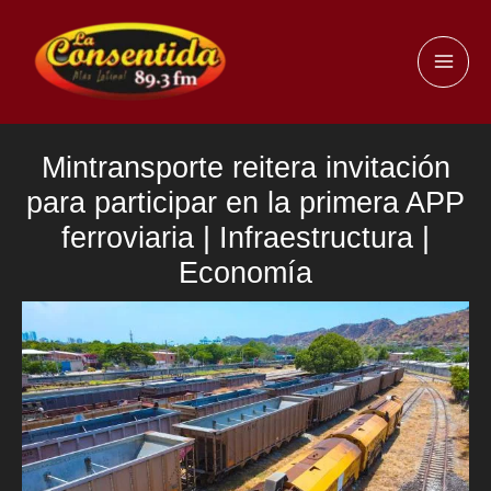
Ir
al
MAI
contenido
ME
Mintransporte reitera invitación
para participar en la primera APP
ferroviaria | Infraestructura |
Economía