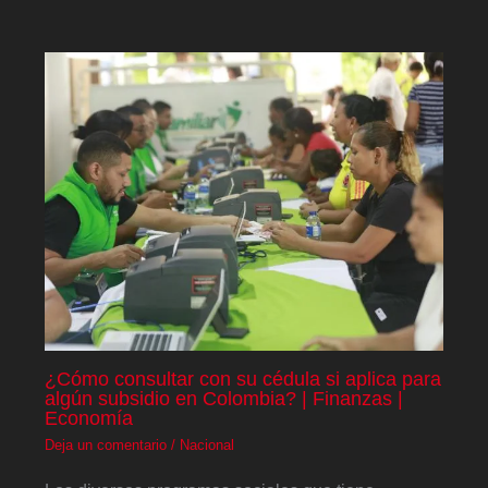
¿Cómo consultar con su cédula si aplica para
algún subsidio en Colombia? | Finanzas |
Economía
Deja un comentario
/
Nacional