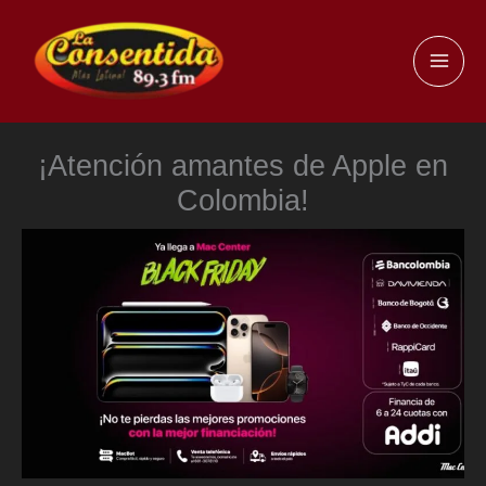
Ir
al
MAI
contenido
ME
¡Atención amantes de Apple en
Colombia!