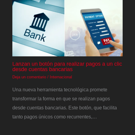
Lanzan un botón para realizar pagos a un clic
desde cuentas bancarias
Deja un comentario
/
Internacional
Una nueva herramienta tecnológica promete
transformar la forma en que se realizan pagos
desde cuentas bancarias. Este botón, que facilita
tanto pagos únicos como recurrentes,…