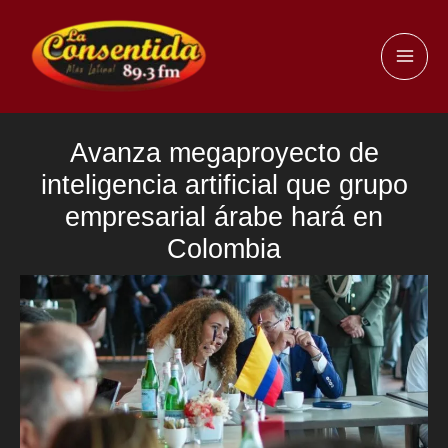
Ir
al
MAI
contenido
ME
Avanza megaproyecto de
inteligencia artificial que grupo
empresarial árabe hará en
Colombia