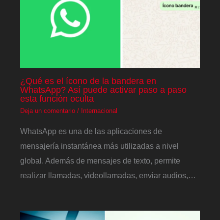
¿Qué es el ícono de la bandera en
WhatsApp? Así puede activar paso a paso
esta función oculta
Deja un comentario
/
Internacional
WhatsApp es una de las aplicaciones de
mensajería instantánea más utilizadas a nivel
global. Además de mensajes de texto, permite
realizar llamadas, videollamadas, enviar audios,…