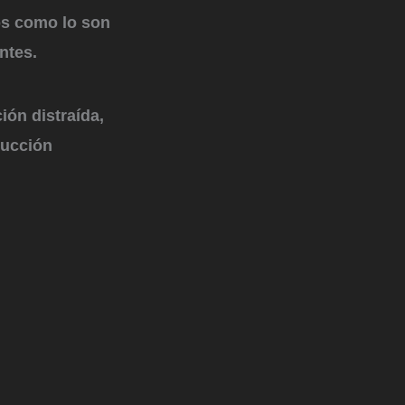
s como lo son
entes.
ón distraída,
ducción