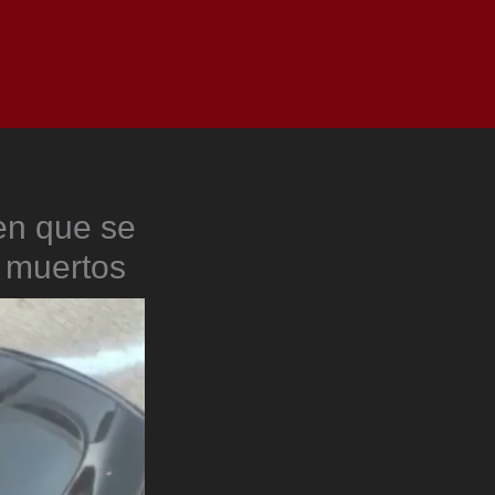
as
Top
Redes
Pauta
Privacy Policy
en que se
s muertos