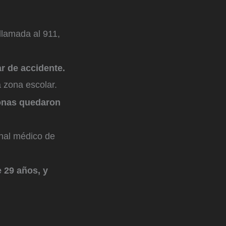
llamada al 911,
r de accidente.
a zona escolar.
onas quedaron
nal médico de
e 29 años, y