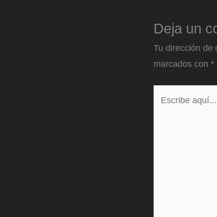
Deja un c
Tu dirección de 
marcados con
*
Escribe
aquí...