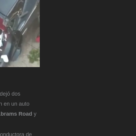
dejó dos
 en un auto
e Abrams Road
y
conductora de