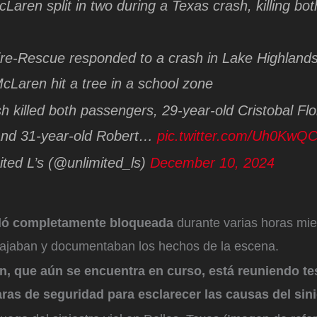
aren split in two during a Texas crash, killing bo
ire-Rescue responded to a crash in Lake Highlands
McLaren hit a tree in a school zone
h killed both passengers, 29-year-old Cristobal Fl
and 31-year-old Robert…
pic.twitter.com/Uh0KwQ
ted L’s (@unlimited_ls)
December 10, 2024
dó completamente bloqueada
durante varias horas mie
bajaban y documentaban los hechos de la escena.
ón, que aún se encuentra en curso, está reuniendo te
as de seguridad para esclarecer las causas del sini