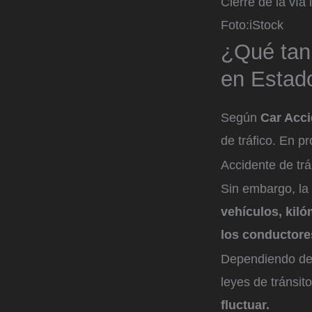
Cierre de la vía
Foto:
iStock
¿Qué tan 
en Estad
Según
Car Acci
de tráfico. En p
Accidente de trá
Sin embargo, la
vehículos, kil
los conductore
Dependiendo del 
leyes de tránsit
fluctuar.