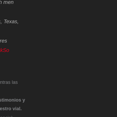
th men
, Texas,
ores
CkSo
ntras las
stimonios y
estro vial.