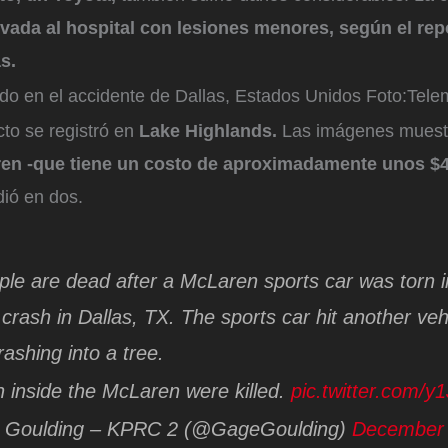
evada al hospital con lesiones menores, según el repo
s.
ado en el accidente de Dallas, Estados Unidos
Foto:
Tele
cto se registró en
Lake Highlands.
Las imágenes muest
en -que tiene un costo de aproximadamente unos $
dió en dos.
le are dead after a McLaren sports car was torn i
 crash in Dallas, TX. The sports car hit another veh
rashing into a tree.
inside the McLaren were killed.
pic.twitter.com/y
Goulding – KPRC 2 (@GageGoulding)
December 