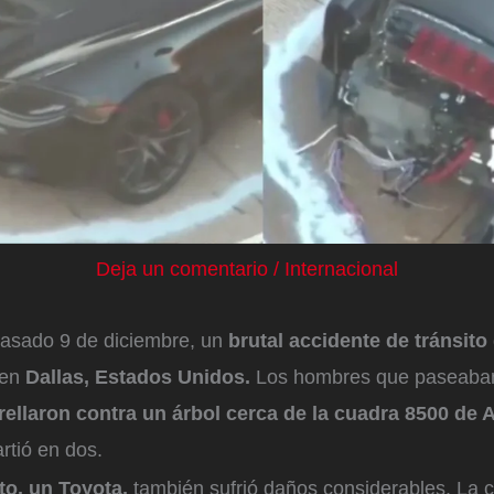
Deja un comentario
/
Internacional
 pasado 9 de diciembre, un
brutal accidente de tránsito
 en
Dallas, Estados Unidos.
Los hombres que paseaban
rellaron contra un árbol cerca de la cuadra 8500 d
artió en dos.
o, un Toyota,
también sufrió daños considerables. La 