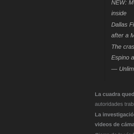
NEW: McL
inside
Dallas F
after a 
The cras
Espino 
— Unlimi
La cuadra que
autoridades tra
La investigaci
videos de cámar