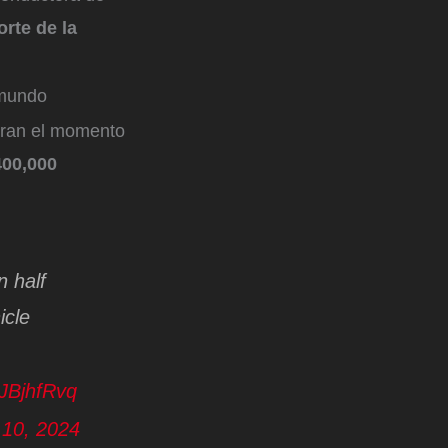
rte de la
mundo
ran el momento
400,000
n half
icle
1JBjhfRvq
10, 2024