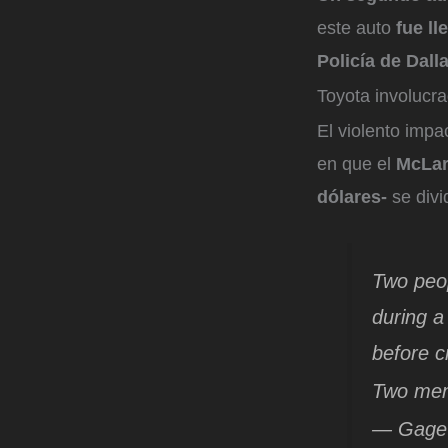
este auto
fue ll
Policía de Dalla
Toyota involucr
El violento impa
en que el
McLar
dólares-
se divi
Two peop
during a
before c
Two men 
— Gage 