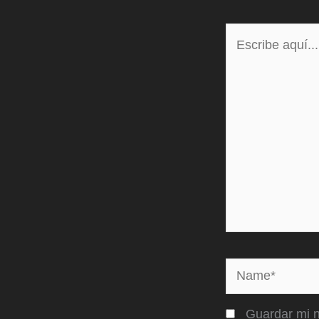
Escribe
aquí...
Name*
Guardar mi n