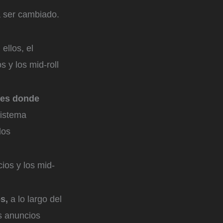
a ser cambiado.
ellos, el
 y los mid-roll
les donde
sistema
los
ios y los mid-
os,
a lo largo del
os anuncios