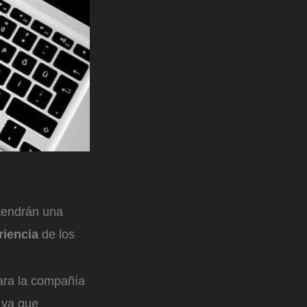
 tendrán una
eriencia
de los
ara la compañía
, ya que