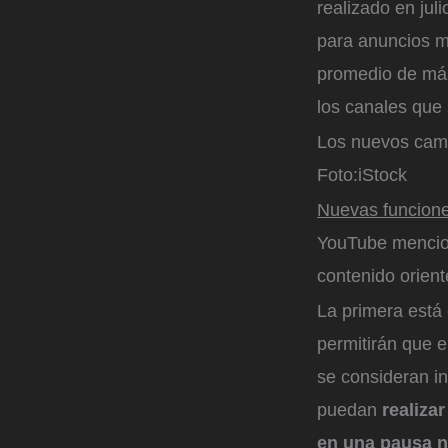
realizado en jul
para anuncios m
promedio de más
los canales que 
Los nuevos camb
Foto:
iStock
Nuevas funcion
YouTube mencio
contenido orient
La primera está
permitirán que e
se consideran in
puedan
realiza
en una pausa n