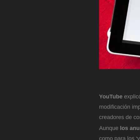
YouTube
explic
modificación imp
creadores de con
Aunque
los anu
como para los ‘y