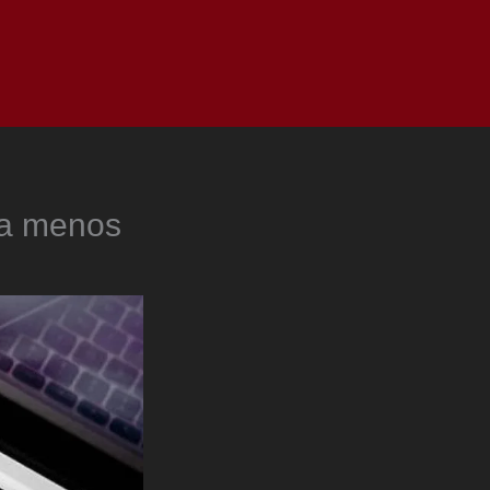
as
Top
Redes
Pauta
Privacy Policy
ra menos