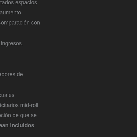
itados espacios
n aumento
 comparación con
 ingresos.
adores de
 cuales
itarios mid-roll
pción de que se
ean incluidos