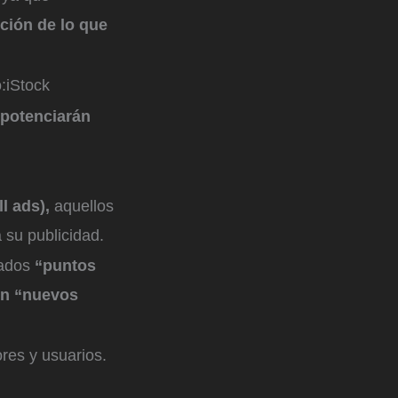
nción de lo que
:
iStock
 potenciarán
l ads),
aquellos
 su publicidad.
mados
“puntos
n “nuevos
ores y usuarios.