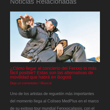
Noticias Relacionadas
¿Cómo llegar al concierto del Ferxxo lo más
fácil posible? Estas son las alternativas de
movilidad que habrá en Bogotá
Deja un comentario
/
Musical
Uno de los artistas de reguetón más importantes
del momento llega al Coliseo MedPlus en el marco
de su exitoso tour mundial Ferxxocalipsis, con el