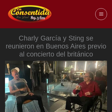
Ir
al
MAI
contenido
ME
Charly García y Sting se
reunieron en Buenos Aires previo
al concierto del británico