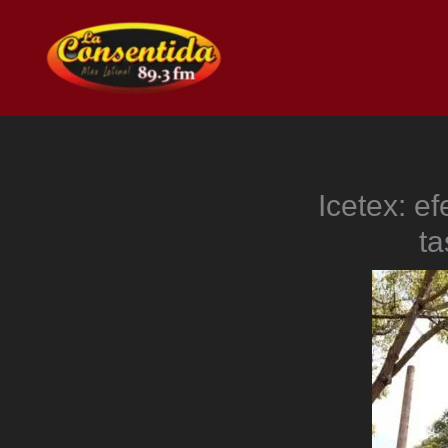
Ir
al
contenido
Icetex: ef
ta