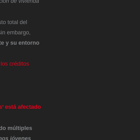
ción de vivienda
to total del
 Sin embargo,
te y su entorno
los créditos
’ está afectado
ado múltiples
os jóvenes