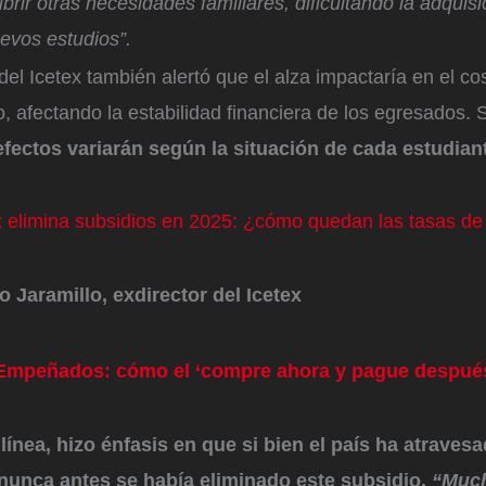
brir otras necesidades familiares, dificultando la adquisi
evos estudios”.
del Icetex también alertó que el alza impactaría en el cos
o, afectando la estabilidad financiera de los egresados.
efectos variarán según la situación de cada estudian
x elimina subsidios en 2025: ¿cómo quedan las tasas de 
Jaramillo, exdirector del Icetex
 Empeñados: cómo el ‘compre ahora y pague después
ínea, hizo énfasis en que si bien el país ha atraves
, nunca antes se había eliminado este subsidio.
“Much