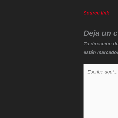
Source link
Deja un 
Tu dirección de
están marcado
Escribe
aquí...