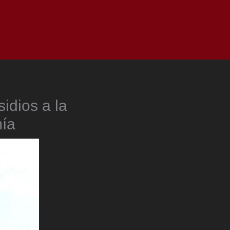
as
Top
Redes
Pauta
Privacy Policy
sidios a la
mía