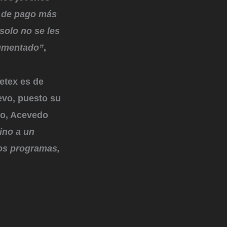
 de pago más
 solo no se les
aumentado”
,
cetex es de
evo, puesto su
do, Acevedo
ino a un
ros programas,