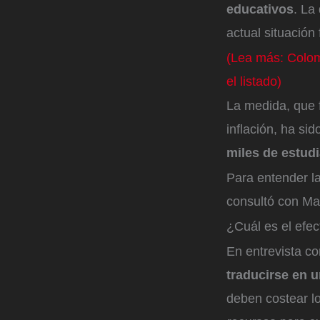
educativos
. La
actual situación
(Lea más: Colom
el listado)
La medida, que f
inflación, ha si
miles de estud
Para entender l
consultó con Ma
¿Cuál es el efec
En entrevista c
traducirse en 
deben costear lo