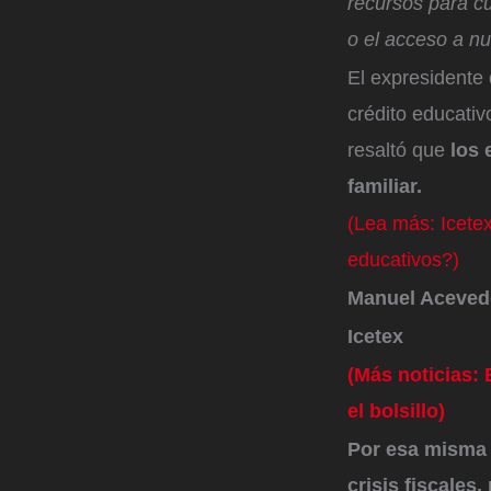
recursos para cu
o el acceso a nu
El expresidente 
crédito educativ
resaltó que
los 
familiar.
(Lea más: Icete
educativos?)
Manuel Acevedo 
Icetex
(Más noticias:
el bolsillo)
Por esa misma l
crisis fiscales