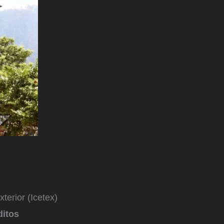
terior (Icetex)
ditos