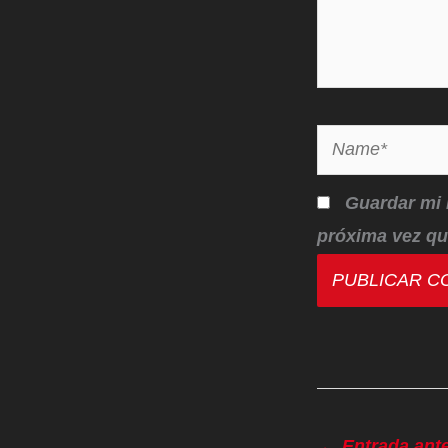
Name*
Guardar mi 
próxima vez qu
←
Entrada ante