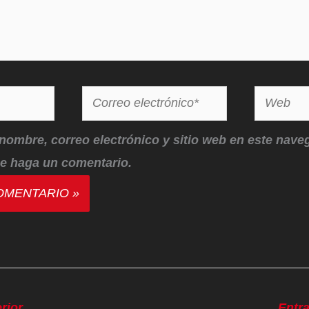
Correo
Web
electrónico*
nombre, correo electrónico y sitio web en este nave
e haga un comentario.
rior
Entr