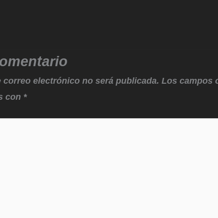
comentario
 correo electrónico no será publicada.
Los campos o
s con
*