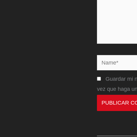
Name*
Guardar mi n
vez que haga un