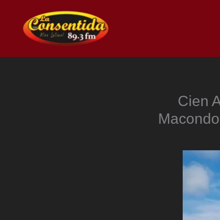
Ir
al
contenido
Cien A
Macondo 