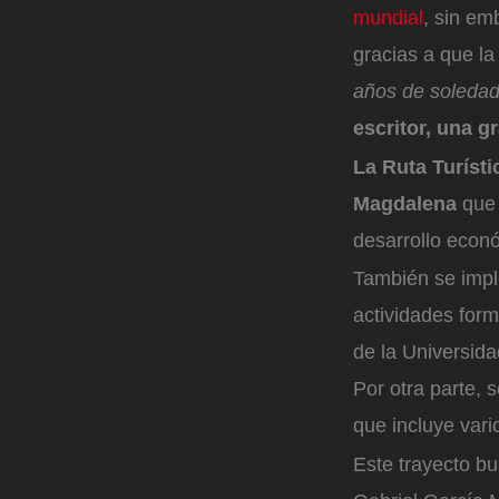
mundial
, sin em
gracias a que l
años de soledad
escritor, una 
La Ruta Turíst
Magdalena
que 
desarrollo econó
También se imp
actividades form
de la Universid
Por otra parte, 
que incluye vari
Este trayecto bu