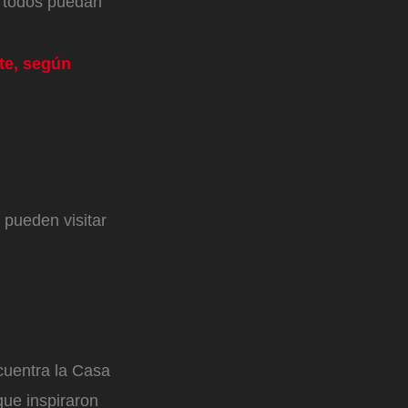
 todos puedan
nte, según
 pueden visitar
cuentra la Casa
que inspiraron