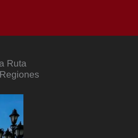
as
Top
Redes
Pauta
Privacy Policy
la Ruta
 Regiones