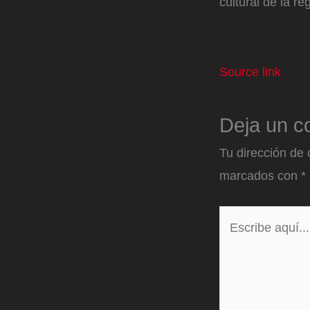
cultural de la re
Source link
Deja un c
Tu dirección de 
marcados con
*
Escribe
aquí...