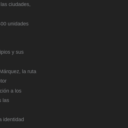
 las ciudades,
 400 unidades
ipios y sus
 Márquez, la ruta
tor
ción a los
 las
a identidad