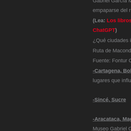
Gabriel García 
empaparse del r
(Lea:
Los libro
ChatGPT
)
¿Qué ciudades 
Ruta de Macon
Fuente: Fontur 
-Cartagena, Bo
lugares que infl
-Sincé, Sucre
-Aracataca, M
Museo Gabriel G