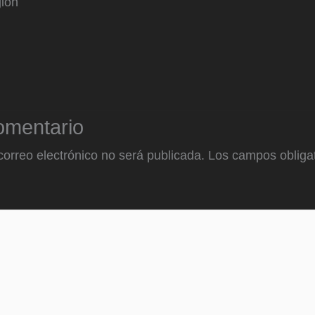
gión
omentario
correo electrónico no será publicada.
Los campos obligat