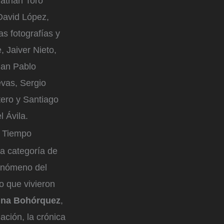
nathan Toro
David López,
s fotografías y
 Jaiver Nieto,
uan Pablo
vas, Sergio
tero y Santiago
 Ávila.
l Tiempo
la categoría de
fenómeno del
o que vivieron
ina Bohórquez
,
ación, la crónica