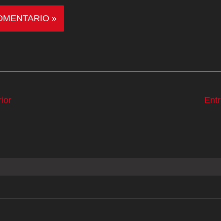
ior
Ent