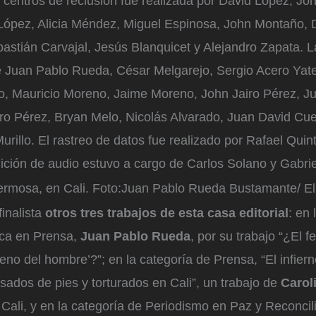
s centros de reclusión fue realizada por David López, Jo
ópez, Alicia Méndez, Miguel Espinosa, John Montaño, 
astián Carvajal, Jesús Blanquicet y Alejandro Zapata. La
e Juan Pablo Rueda, César Melgarejo, Sergio Acero Yate,
 Mauricio Moreno, Jaime Moreno, John Jairo Pérez, J
ro Pérez, Bryan Melo, Nicolás Alvarado, Juan David Cue
rillo. El rastreo de datos fue realizado por Rafael Quin
ición de audio estuvo a cargo de Carlos Solano y Gabriel
ermosa, en Cali.
Foto:
Juan Pablo Rueda Bustamante/ E
inalista
otros tres trabajos de esta casa editorial
: en 
ica en Prensa,
Juan Pablo Rueda
, por su trabajo “¿El 
eno del hombre’?”; en la categoría de Prensa, “El infiern
ados de pies y torturados en Cali”, un trabajo de
Carol
Cali, y en la categoría de Periodismo en Paz y Reconcili