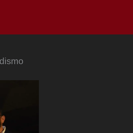
as
Top
Redes
Pauta
Privacy Policy
odismo