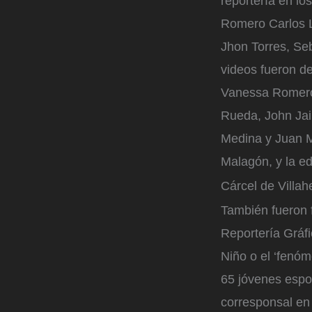
reportería en lo
Romero Carlos L
Jhon Torres, Seb
videos fueron d
Vanessa Romero,
Rueda, John Jai
Medina y Juan Mu
Malagón, y la ed
Cárcel de Villah
También fueron f
Reportería Gráf
Niño o el ‘fenóm
65 jóvenes espos
corresponsal en 