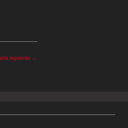
rada siguiente
→