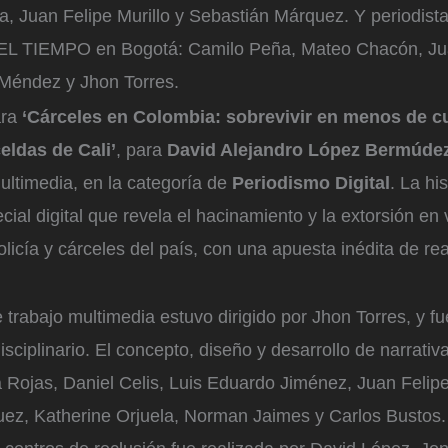
a, Juan Felipe Murillo y Sebastián Márquez. Y periodista
e EL TIEMPO en Bogotá: Camilo Peña, Mateo Chacón, Ju
 Méndez y Jhon Torres.
ara
‘Cárceles en Colombia: sobrevivir en menos de c
eldas de Cali’
, para
David Alejandro López Bermúde
ultimedia, en la categoría de
Periodismo Digital
. La hi
cial digital que revela el hacinamiento y la extorsión en 
licía y cárceles del país, con una apuesta inédita de real
 trabajo multimedia estuvo dirigido por Jhon Torres, y fu
isciplinario. El concepto, diseño y desarrollo de narrativ
Rojas, Daniel Celis, Luis Eduardo Jiménez, Juan Felipe 
ez, Katherine Orjuela, Norman Jaimes y Carlos Bustos. 