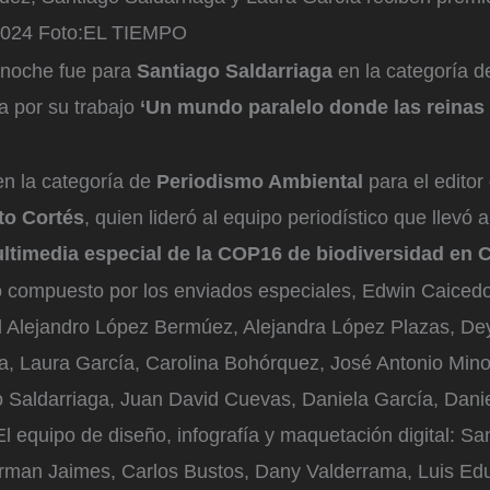
2024
Foto:
EL TIEMPO
a noche fue para
Santiago Saldarriaga
en la categoría d
a por su trabajo
‘Un mundo paralelo donde las reinas
en la categoría de
Periodismo Ambiental
para el editor
to Cortés
, quien lideró al equipo periodístico que llevó 
ltimedia especial de la COP16 de biodiversidad en C
o compuesto por los enviados especiales, Edwin Caicedo
 Alejandro López Bermúez, Alejandra López Plazas, De
a, Laura García, Carolina Bohórquez, José Antonio Mino
 Saldarriaga, Juan David Cuevas, Daniela García, Dani
 equipo de diseño, infografía y maquetación digital: Sa
orman Jaimes, Carlos Bustos, Dany Valderrama, Luis Ed