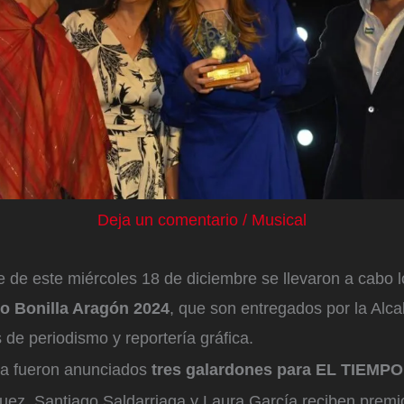
Deja un comentario
/
Musical
 de este miércoles 18 de diciembre se llevaron a cabo l
o Bonilla Aragón 2024
, que son entregados por la Alca
 de periodismo y reportería gráfica.
da fueron anunciados
tres galardones para EL TIEMPO
uez, Santiago Saldarriaga y Laura García reciben premi