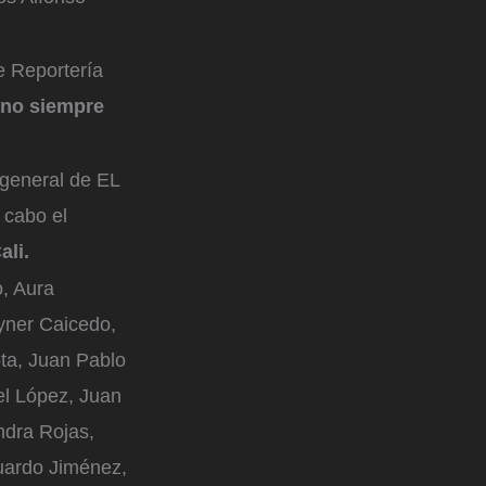
e Reportería
 no siempre
 general de EL
a cabo el
ali.
, Aura
yner Caicedo,
ta, Juan Pablo
el López, Juan
ndra Rojas,
uardo Jiménez,