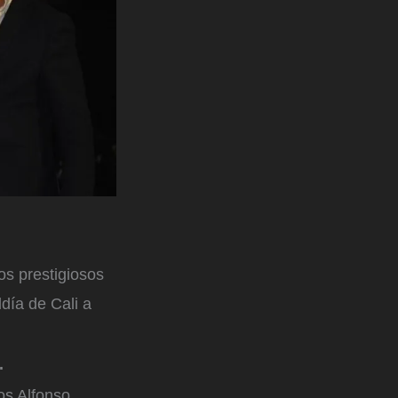
os prestigiosos
ldía de Cali a
.
os Alfonso