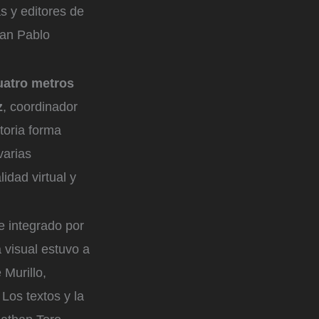
s y editores de
an Pablo
uatro metros
z
, coordinador
storia forma
varias
idad virtual y
e integrado por
a visual estuvo a
Murillo,
Los textos y la