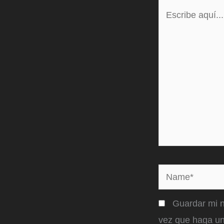
Escribe
aquí...
Name*
Guardar mi n
vez que haga un