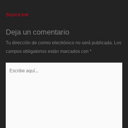
Source link
Deja un comentario
Tu dirección de correo electrónico no será publicada.
Los
campos obligatorios están marcados con
*
Escribe
aquí...