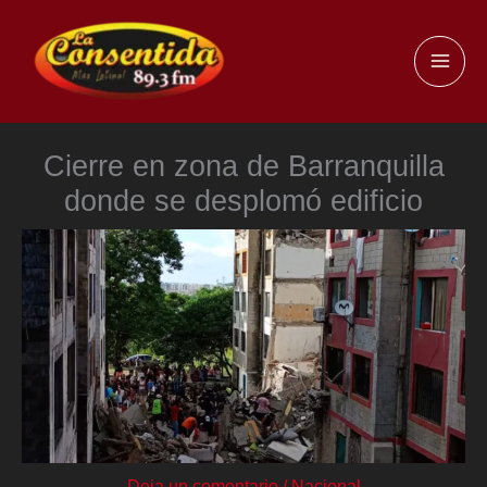
Ir
al
MAI
contenido
ME
Cierre en zona de Barranquilla
donde se desplomó edificio
Deja un comentario
/
Nacional