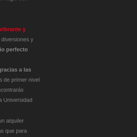
vibrante y
 diversiones y
io perfecto
gracias a las
 de primer nivel
ncontrarás
a Universidad
un alquiler
as que para