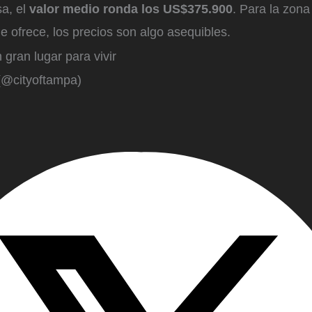
a, el
valor medio ronda los US$375.900
. Para la zona
 ofrece, los precios son algo asequibles.
gran lugar para vivir
(@cityoftampa)