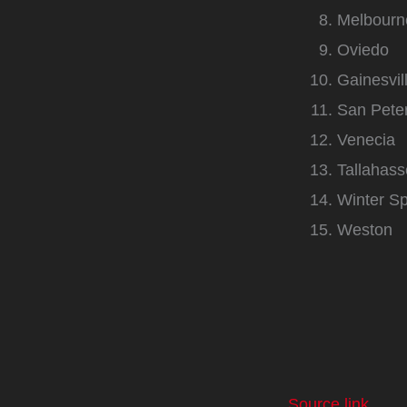
Melbourn
Oviedo
Gainesvil
San Pete
Venecia
Tallahas
Winter Sp
Weston
Source link