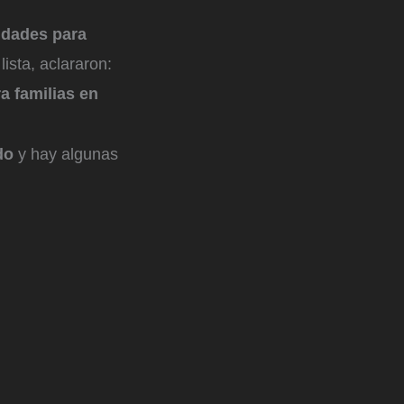
iudades para
lista, aclararon:
a familias en
do
y hay algunas