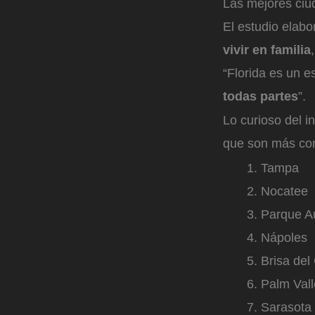
Las mejores ciud
El estudio ela
vivir en familia
“Florida es un e
todas partes
”.
Lo curioso del i
que son más con
Tampa
Nocatee
Parque A
Nápoles
Brisa del
Palm Vall
Sarasota