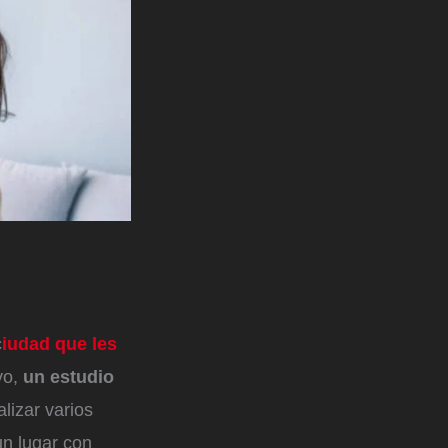
c
iudad que les
vo,
un estudio
alizar varios
n lugar con