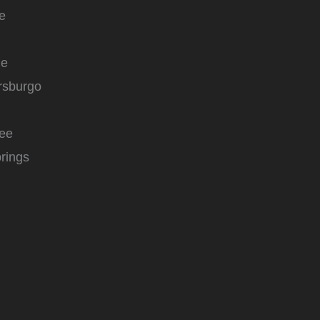
e
le
rsburgo
see
rings