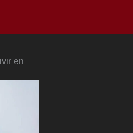
as
Top
Redes
Pauta
Privacy Policy
ivir en