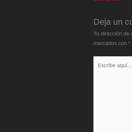
Deja un c
Tu dirección de 
marcados con
*
Escribe
aquí...