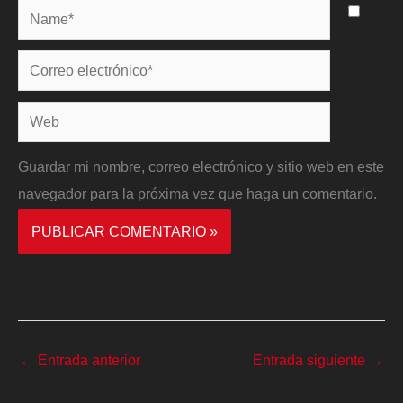
Name*
Correo
electrónico*
Web
Guardar mi nombre, correo electrónico y sitio web en este
navegador para la próxima vez que haga un comentario.
←
Entrada anterior
Entrada siguiente
→