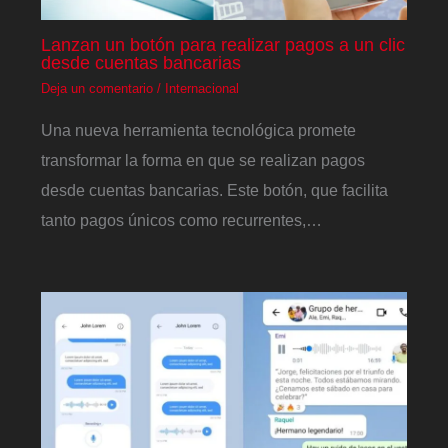
Lanzan un botón para realizar pagos a un clic
desde cuentas bancarias
Deja un comentario
/
Internacional
Una nueva herramienta tecnológica promete
transformar la forma en que se realizan pagos
desde cuentas bancarias. Este botón, que facilita
tanto pagos únicos como recurrentes,…