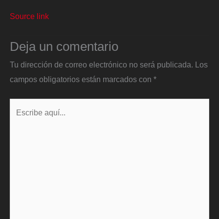
Source link
Deja un comentario
Tu dirección de correo electrónico no será publicada.
Los
campos obligatorios están marcados con
*
Escribe
aquí...