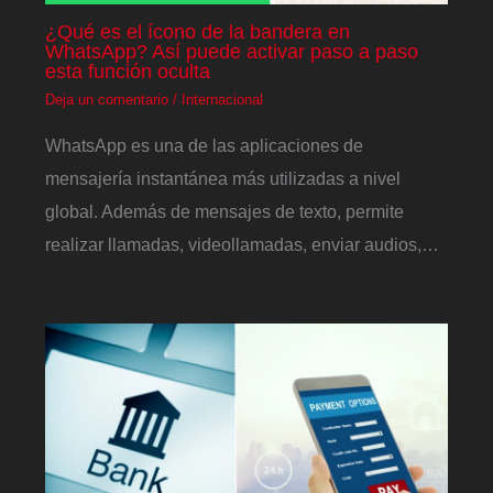
¿Qué es el ícono de la bandera en
WhatsApp? Así puede activar paso a paso
esta función oculta
Deja un comentario
/
Internacional
WhatsApp es una de las aplicaciones de
mensajería instantánea más utilizadas a nivel
global. Además de mensajes de texto, permite
realizar llamadas, videollamadas, enviar audios,…