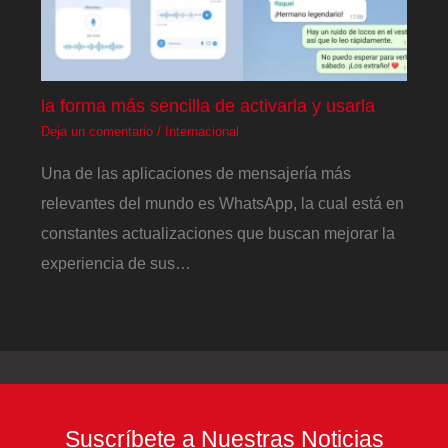
la forma más sencilla de activarla y usarla
Deja un comentario
/
Internacional
Una de las aplicaciones de mensajería más
relevantes del mundo es WhatsApp, la cual está en
constantes actualizaciones que buscan mejorar la
experiencia de sus…
Suscríbete a Nuestras Noticias