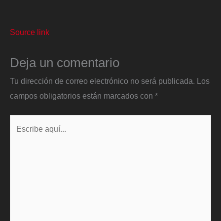
Source link
Deja un comentario
Tu dirección de correo electrónico no será publicada.
Los
campos obligatorios están marcados con
*
Escribe
aquí...