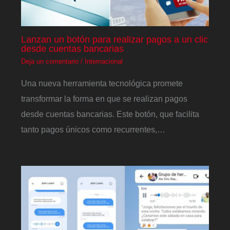
Lanzan un botón para realizar pagos a un clic
desde cuentas bancarias
Deja un comentario
/
Internacional
Una nueva herramienta tecnológica promete
transformar la forma en que se realizan pagos
desde cuentas bancarias. Este botón, que facilita
tanto pagos únicos como recurrentes,…