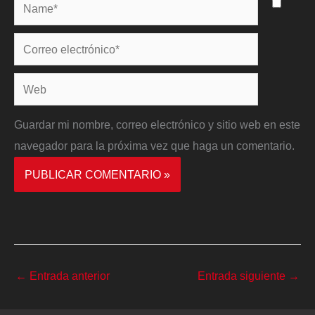
Name*
Correo
electrónico*
Web
Guardar mi nombre, correo electrónico y sitio web en este
navegador para la próxima vez que haga un comentario.
←
Entrada anterior
Entrada siguiente
→