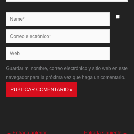
Name*
Correo
electrónico*
Web
Guardar mi nombre, correo electrónico y sitio web en este
navegador para la próxima vez que haga un comentario.
←
Entrada anterior
Entrada siguiente
→