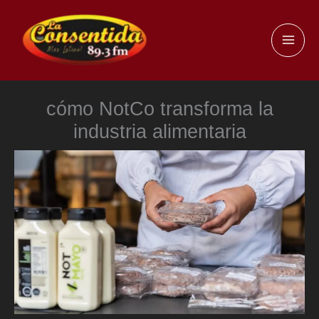
Ir
al
MAI
contenido
ME
cómo NotCo transforma la
industria alimentaria