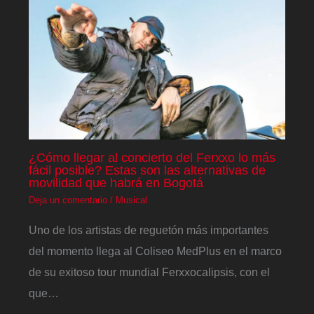
¿Cómo llegar al concierto del Ferxxo lo más
fácil posible? Estas son las alternativas de
movilidad que habrá en Bogotá
Deja un comentario
/
Musical
Uno de los artistas de reguetón más importantes
del momento llega al Coliseo MedPlus en el marco
de su exitoso tour mundial Ferxxocalipsis, con el
que…