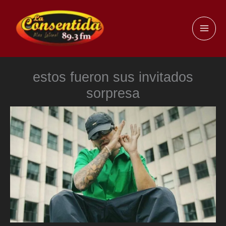
Ir
al
MAI
contenido
ME
estos fueron sus invitados
sorpresa