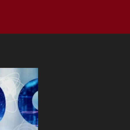
as
Top
Redes
Pauta
Privacy Policy