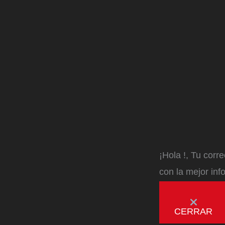
¡Hola
!, Tu corr
con la mejor inf
CERRAR