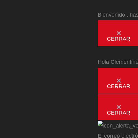
Bienvenido
, ha
CERRAR
Hola
Clementin
CERRAR
CERRAR
El correo electr