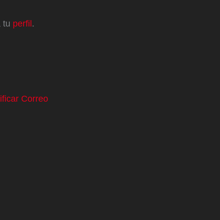
a tu
perfil
.
ificar Correo