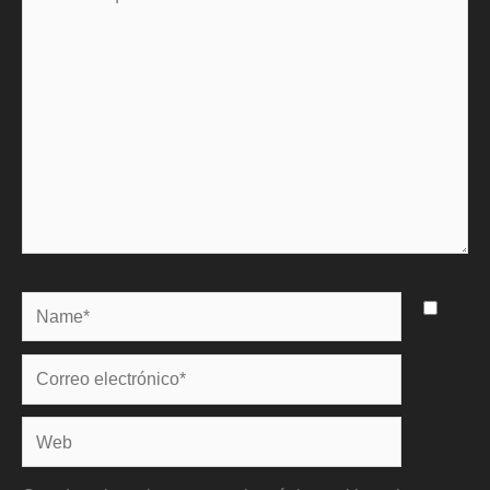
aquí...
Name*
Correo
electrónico*
Web