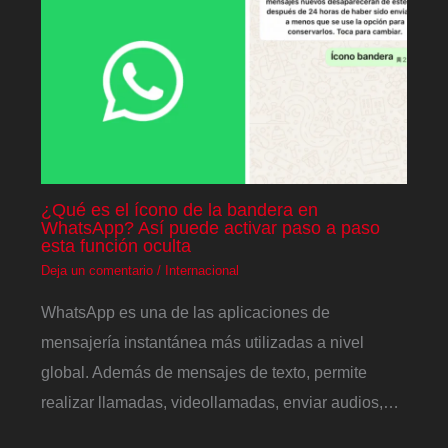
¿Qué es el ícono de la bandera en
WhatsApp? Así puede activar paso a paso
esta función oculta
Deja un comentario
/
Internacional
WhatsApp es una de las aplicaciones de
mensajería instantánea más utilizadas a nivel
global. Además de mensajes de texto, permite
realizar llamadas, videollamadas, enviar audios,…