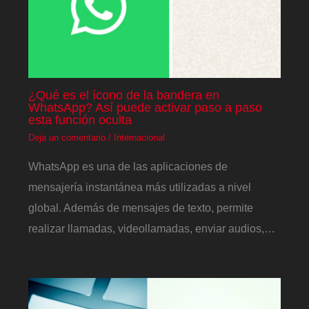
¿Qué es el ícono de la bandera en
WhatsApp? Así puede activar paso a paso
esta función oculta
Deja un comentario
/
Internacional
WhatsApp es una de las aplicaciones de
mensajería instantánea más utilizadas a nivel
global. Además de mensajes de texto, permite
realizar llamadas, videollamadas, enviar audios,…