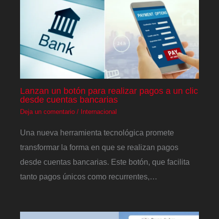
Lanzan un botón para realizar pagos a un clic
desde cuentas bancarias
Deja un comentario
/
Internacional
Una nueva herramienta tecnológica promete
transformar la forma en que se realizan pagos
desde cuentas bancarias. Este botón, que facilita
tanto pagos únicos como recurrentes,…