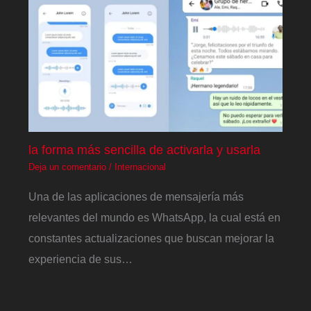
la forma más sencilla de activarla y usarla
Deja un comentario
/
Internacional
Una de las aplicaciones de mensajería más
relevantes del mundo es WhatsApp, la cual está en
constantes actualizaciones que buscan mejorar la
experiencia de sus…