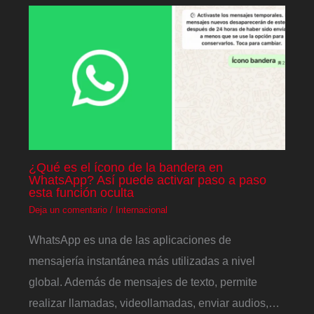
¿Qué es el ícono de la bandera en
WhatsApp? Así puede activar paso a paso
esta función oculta
Deja un comentario
/
Internacional
WhatsApp es una de las aplicaciones de
mensajería instantánea más utilizadas a nivel
global. Además de mensajes de texto, permite
realizar llamadas, videollamadas, enviar audios,…