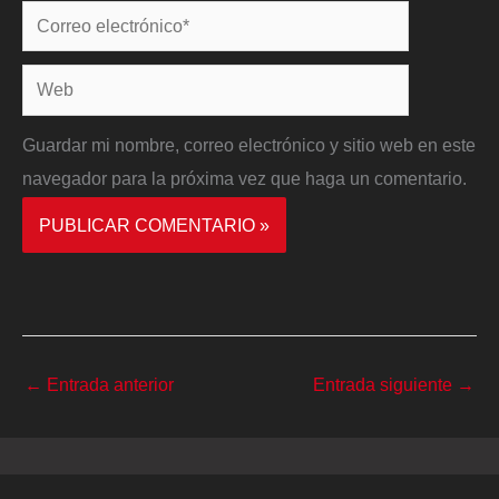
Correo
electrónico*
Web
Guardar mi nombre, correo electrónico y sitio web en este
navegador para la próxima vez que haga un comentario.
←
Entrada anterior
Entrada siguiente
→