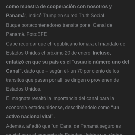
como muestra de cooperación con nosotros y
Panamá
“, indicó Trump en su red Truth Social.
Buque portacontenedores transita por el Canal de
Panamá.
Foto:
EFE
Cabe recordar que el republicano tomara el mandato de
Estados Unidos el próximo 20 de enero.
Incluso,
enfatizó en que su país es el “usuario número uno del
Canal”,
dado que – según él- un 70 por ciento de los
tránsitos que pasan por allí se dirigen o provienen de
Estados Unidos.
El magnate resaltó la importancia del canal para la
economía estadounidense, describiéndolo como
“un
activo nacional vital”
.
Además, añadió que “un Canal de Panamá seguro es
crucial para el comercio de Estados Unidos y el rápido