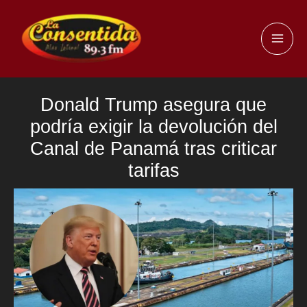
Ir
al
MAI
contenido
ME
Donald Trump asegura que
podría exigir la devolución del
Canal de Panamá tras criticar
tarifas