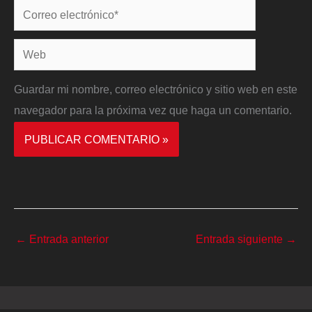
Correo
electrónico*
Web
Guardar mi nombre, correo electrónico y sitio web en este
navegador para la próxima vez que haga un comentario.
←
Entrada anterior
Entrada siguiente
→