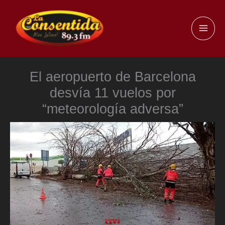
Ir
al
MAI
contenido
ME
El aeropuerto de Barcelona
desvía 11 vuelos por
“meteorología adversa”