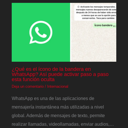
¿Qué es el ícono de la bandera en
WhatsApp? Así puede activar paso a paso
esta función oculta
Deja un comentario
/
Internacional
WhatsApp es una de las aplicaciones de
mensajería instantánea más utilizadas a nivel
global. Además de mensajes de texto, permite
realizar llamadas, videollamadas, enviar audios,…